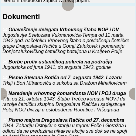
Nema hronoloških zapisa za ovaj pojam.
Dokumenti
📜
Obaveštenje delegata Vrhovnog štaba NOP i DV
Jugoslavije Svetozara Vukmanovića-Tempa od 11 marta
1942 god. načelniku Vrhovnog štaba o povlačenju četničke
grupe Dragoslava Račića u Gornji Zalukovik i pomeranju
Donjozalukovičkog četničkog bataljona u Kraljevo Polje
📜
Borbe protiv ustaničkog pokreta na području
Jugoistoka od juna 1941. do avgusta 1942. godine
📜
Pismo Stevana Botića od 7. avgusta 1942. Lazaru
Trklji i Bori Mitranoviću o sukobu sa Dražom Mihailovićem
📜
Naređenje vrhovnog komandanta NOV i POJ druga
Tita od 21. oktobra 1943. Štabu Trećeg korpusa NOVJ da
razbije četničku skupinu Dragoslava Račića i sadejstvuje
Petoj NOU diviziji u oslobođenju Rogatice i Višegrada
📜
Pismo majora Dragoslava Račića od 27. decembra
1944. Zahariju Ostojiću o stanju u rejonu Foče i Goražda i
odluci da ne preduzima nikakve akcije sve dok se ne spoji