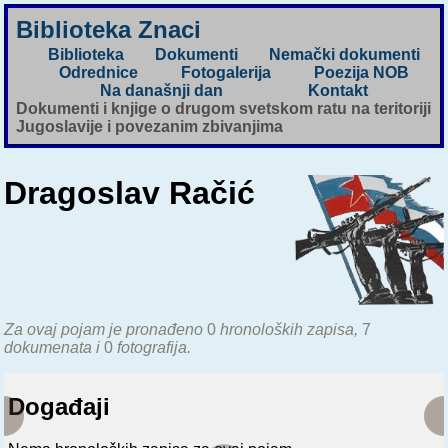
Biblioteka Znaci
Biblioteka
Dokumenti
Nemački dokumenti
Odrednice
Fotogalerija
Poezija NOB
Na današnji dan
Kontakt
Dokumenti i knjige o drugom svetskom ratu na teritoriji
Jugoslavije i povezanim zbivanjima
Dragoslav Račić
Za ovaj pojam je pronađeno
0
hronoloških zapisa,
7
dokumenata i
0
fotografija.
Događaji