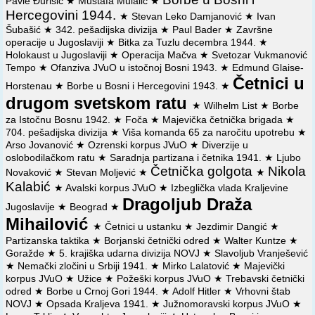
Pavle Đurišić
★
Mustafa Mulalić
★
Hercegovini 1944.
★
Stevan Leko Damjanović
★
Ivan
Šubašić
★
342. pešadijska divizija
★
Paul Bader
★
Završne
operacije u Jugoslaviji
★
Bitka za Tuzlu decembra 1944.
★
Holokaust u Jugoslaviji
★
Operacija Mačva
★
Svetozar Vukmanović
Tempo
★
Ofanziva JVuO u istočnoj Bosni 1943.
★
Edmund Glaise-
Četnici u
Horstenau
★
Borbe u Bosni i Hercegovini 1943.
★
drugom svetskom ratu
★
Wilhelm List
★
Borbe
za Istočnu Bosnu 1942.
★
Foča
★
Majevička četnička brigada
★
704. pešadijska divizija
★
Viša komanda 65 za naročitu upotrebu
★
Arso Jovanović
★
Ozrenski korpus JVuO
★
Diverzije u
oslobodilačkom ratu
★
Saradnja partizana i četnika 1941.
★
Ljubo
Četnička golgota
Nikola
Novaković
★
Stevan Moljević
★
★
Kalabić
★
Avalski korpus JVuO
★
Izbeglička vlada Kraljevine
Dragoljub Draža
Jugoslavije
★
Beograd
★
Mihailović
★
Četnici u ustanku
★
Jezdimir Dangić
★
Partizanska taktika
★
Borjanski četnički odred
★
Walter Kuntze
★
Goražde
★
5. krajiška udarna divizija NOVJ
★
Slavoljub Vranješević
★
Nemački zločini u Srbiji 1941.
★
Mirko Lalatović
★
Majevički
korpus JVuO
★
Užice
★
Požeški korpus JVuO
★
Trebavski četnički
odred
★
Borbe u Crnoj Gori 1944.
★
Adolf Hitler
★
Vrhovni štab
NOVJ
★
Opsada Kraljeva 1941.
★
Južnomoravski korpus JVuO
★