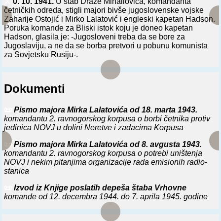
⚔️
0. 10. 1941.
U štab Draže Mihailovića, komandanta
četničkih odreda, stigli majori bivše jugoslovenske vojske
Zaharije Ostojić i Mirko Lalatović i engleski kapetan Hadson.
Poruka komande za Bliski istok koju je doneo kapetan
Hadson, glasila je: -Jugosloveni treba da se bore za
Jugoslaviju, a ne da se borba pretvori u pobunu komunista
za Sovjetsku Rusiju-.
Dokumenti
📜
Pismo majora Mirka Lalatovića od 18. marta 1943.
komandantu 2. ravnogorskog korpusa o borbi četnika protiv
jedinica NOVJ u dolini Neretve i zadacima Korpusa
📜
Pismo majora Mirka Lalatovića od 8. avgusta 1943.
komandantu 2. ravnogorskog korpusa o potrebi uništenja
NOVJ i nekim pitanjima organizacije rada emisionih radio-
stanica
📜
Izvod iz Knjige poslatih depeša štaba Vrhovne
komande od 12. decembra 1944. do 7. aprila 1945. godine