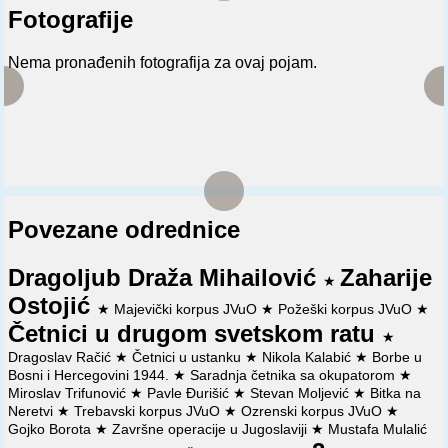
Fotografije
Nema pronađenih fotografija za ovaj pojam.
Povezane odrednice
Dragoljub Draža Mihailović
Zaharije
★
Ostojić
★
Majevički korpus JVuO
★
Požeški korpus JVuO
★
Četnici u drugom svetskom ratu
★
Dragoslav Račić
★
Četnici u ustanku
★
Nikola Kalabić
★
Borbe u
Bosni i Hercegovini 1944.
★
Saradnja četnika sa okupatorom
★
Miroslav Trifunović
★
Pavle Đurišić
★
Stevan Moljević
★
Bitka na
Neretvi
★
Trebavski korpus JVuO
★
Ozrenski korpus JVuO
★
Gojko Borota
★
Završne operacije u Jugoslaviji
★
Mustafa Mulalić