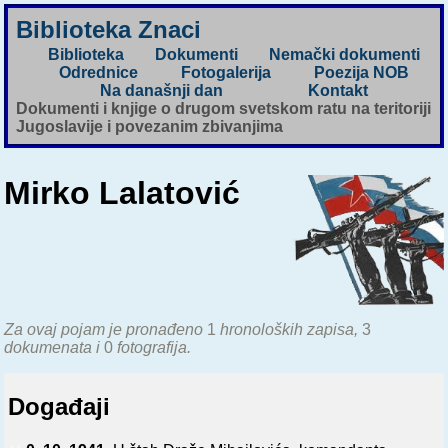
Biblioteka Znaci
Biblioteka
Dokumenti
Nemački dokumenti
Odrednice
Fotogalerija
Poezija NOB
Na današnji dan
Kontakt
Dokumenti i knjige o drugom svetskom ratu na teritoriji
Jugoslavije i povezanim zbivanjima
Mirko Lalatović
Za ovaj pojam je pronađeno
1
hronoloških zapisa,
3
dokumenata i
0
fotografija.
Događaji