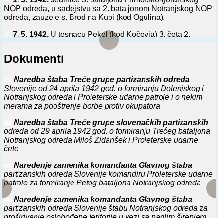
NOP odreda, u sadejstvu sa 2. bataljonom Notranjskog NOP
odreda, zauzele s. Brod na Kupi (kod Ogulina).
⚔️
7. 5. 1942.
U tesnacu Pekel (kod Kočevja) 3. četa 2.
bataljona Notranjskog NOP odreda, u zasedi, sačekala
italijansku kolonu od 35 kamiona, 3 tenka i 40 motocikla i
Dokumenti
primorala je da se vrati. Za odmazdu, italijanski vojnici spalili
4 sela.
📜
Naredba štaba Treće grupe partizanskih odreda
⚔️
12. 5. 1942.
Pod pritiskom 3. bataljona -Miloš Zidanšek-
Slovenije od 24 aprila 1942 god. o formiranju Dolenjskog i
Notranjskog NOP odreda, italijanski vojnici napustili Stari
Notranjskog odreda i Proleterske udarne patrole i o nekim
Trg, Sledećeg dana je oslobođena cela Loška dolina i
merama za pooštrenje borbe protiv okupatora
stvorena velika slobodna teritorija u Notranjsko.
📜
Naredba štaba Treće grupe slovenačkih partizanskih
⚔️
13. 5. 1942.
Treći bataljon -Miloš Zidanšek- Notranjskog
odreda od 29 aprila 1942 god. o formiranju Trećeg bataljona
NOP odreda oslobodio Stari Trg.
Notranjskog odreda Miloš Zidanšek i Proleterske udarne
čete
⚔️
13. 5. 1942.
Štab 3. bataljona -Miloš Zidanšek-
Notranjskog NOP odreda izdao naredbu o preuzimanju vlasti
📜
Naređenje zamenika komandanta Glavnog štaba
na oslobođenoj teritoriji Loške doline i ukidanju svih naredbi
partizanskih odreda Slovenije komandiru Proleterske udarne
i zakona italijanskog okupatora.
patrole za formiranje Petog bataljona Notranjskog odreda
⚔️
15. 5. 1942.
U s. Loškom Potoku kod Ribnice formirana
📜
Naređenje zamenika komandanta Glavnog štaba
belogardistička grupa. (Nju je 17. maja razoružao 3. bataljon
partizanskih odreda Slovenije štabu Notranjskog odreda za
-Miloš Zidanšek- Notranjskog NOP odreda).
proširivanje oslobođene teritorije u vezi sa naglim širenjem