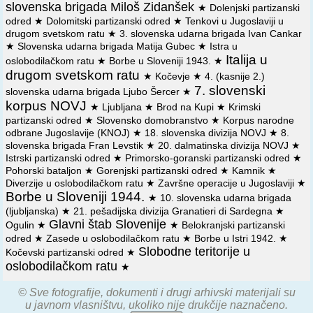
slovenska brigada Miloš Zidanšek
1942 god. o borbama bataljona od 15 maja do 9 juna 1942
★
Dolenjski partizanski
⚔️
5. 6. 1942.
Patrola 1. čete 1. bataljona Notranjskog NOP
godine
odred
★
Dolomitski partizanski odred
★
Tenkovi u Jugoslaviji u
odreda -Ljubo Šercer- vodila borbu protiv oko 100 italijanskih
drugom svetskom ratu
★
3. slovenska udarna brigada Ivan Cankar
vojnika koji su se kretali prema s. Vrbljenama i primorala ih
📜
Operaciski dnevnik Prvog bataljona Notranjskog NOP
★
Slovenska udarna brigada Matija Gubec
★
Istra u
da se povuku prema Igu. (kod Ljubljane).
odreda Ljubo Šercer od 3 maja do 13 juna 1942 godine
Italija u
oslobodilačkom ratu
★
Borbe u Sloveniji 1943.
★
drugom svetskom ratu
★
Kočevje
★
4. (kasnije 2.)
⚔️
10. 6. 1942.
Na drumu kod s. Rovta (blizu Vrhnike) 2. četa
📜
Izveštaj Štaba Četvrtog bataljona Notranjskog odreda
7. slovenski
slovenska udarna brigada Ljubo Šercer
★
4. bataljona Notranjskog NOP odreda napala italijanske
od 13 juna 1942 god. Štabu Treće grupe partizanskih odreda
korpus NOVJ
blindirane automobile: jedan potpuno uništila a drugi oštetila.
o napadu na italijanske blindirane automobile kod Rovta i
★
Ljubljana
★
Brod na Kupi
★
Krimski
zapleni oružja na Drenovom Griču
partizanski odred
★
Slovensko domobranstvo
★
Korpus narodne
⚔️
12. 6. 1942.
Drugi bataljon Notranjskog NOP odreda -
odbrane Jugoslavije (KNOJ)
★
18. slovenska divizija NOVJ
★
8.
Ljubo Šercer- s jednom grupom Hrvatskih partizana, napao
📜
Izveštaj Petog bataljona Notranjskog odreda Treće
slovenska brigada Fran Levstik
★
20. dalmatinska divizija NOVJ
★
utvrđenu posadu u s. Osilnici (kod Broda na Kupi), ali se
grupe slovenačkih partizanskih odreda od 20 juna 1942 god.
Istrski partizanski odred
★
Primorsko-goranski partizanski odred
★
morao povući zbog pristizanja jačih neprijateljskih pojačanja.
o akcijama bataljona u vremenu od 11 do 16 juna 1942
Pohorski bataljon
★
Gorenjski partizanski odred
★
Kamnik
★
godine
Diverzije u oslobodilačkom ratu
★
Završne operacije u Jugoslaviji
★
⚔️
27. 6. 1942.
Kod s. Zaloga (blizu Polhovog Gradeča) 1.
Borbe u Sloveniji 1944.
★
10. slovenska udarna brigada
📜
Izveštaj Prve čete Četvrtog bataljona Notranjskog
četa 4. bataljona Notranjskog NOP odreda -Ljubo Šercer- iz
(ljubljanska)
★
21. pešadijska divizija Granatieri di Sardegna
★
odreda od 27 juna 1942 god. o sukobu sa nemačkim
zasede napala i potpuno razbila jednu nemačku četu koja je
Glavni štab Slovenije
Ogulin
★
★
Belokranjski partizanski
vojnicima u Zalogu kod Polhovog Gradca
bila određena za zaštitu i utvrđivanje granica preko
odred
★
Zasede u oslobodilačkom ratu
★
Borbe u Istri 1942.
★
Polhograjskih brda.
Slobodne teritorije u
📜
Kočevski partizanski odred
Izveštaj Petog bataljona Notranjskog odreda Treće
★
grupe slovenačkih partizanskih odreda od 27 juna 1942 god.
oslobodilačkom ratu
⚔️
18. 7. 1942.
Na Ljubljanskom vrhu (kod Vrhnike), od 3.
★
o borbama i akcijama bataljona od 18 do 24 juna 1942
čete 1. bataljona i biciklističke čete Notranjskog NOP
godine
odreda, formiran 4. bataljon Krimskog NOP odreda.
© Sve fotografije, dokumenti i drugi arhivski materijali su
u javnom vlasništvu, ukoliko nije drukčije naznačeno.