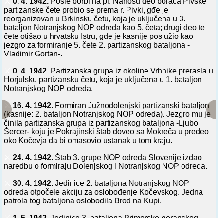
⚔️
0. 4. 1942.
Posle borbi na pl. Nanosu deo boraca Pivške
partizanske čete probio se prema r. Pivki, gđe je
reorganizovan u Brkinsku četu, koja je uključena u 3.
bataljon Notranjskog NOP odreda kao 5. četa; drugi deo te
čete otišao u hrvatsku Istru, gde je kasnije poslužio kao
jezgro za formiranje 5. čete 2. partizanskog bataljona -
Vladimir Gortan-.
⚔️
0. 4. 1942.
Partizanska grupa iz okoline Vrhnike prerasla u
Horjulsku partizansku četu, koja je uključena u 1. bataljon
Notranjskog NOP odreda.
⚔️
16. 4. 1942.
Formiran Južnodolenjski partizanski bataljon
(kasnije: 2. bataljon Notranjskog NOP odreda). Jezgro mu je
činila partizanska grupa iz partizanskog bataljona -Ljubo
Šercer- koju je Pokrajinski štab doveo sa Mokreča u predeo
oko Kočevja da bi omasovio ustanak u tom kraju.
⚔️
24. 4. 1942.
Štab 3. grupe NOP odreda Slovenije izdao
naredbu o formiraju Dolenjskog i Notranjskog NOP odreda.
⚔️
30. 4. 1942.
Jedinice 2. bataljona Notranjskog NOP
odreda otpočele akciju za oslobođenje Kočevskog. Jedna
patrola tog bataljona oslobodila Brod na Kupi.
⚔️
1. 5. 1942.
Jedinice 3. bataljona Primorsko-goranskog