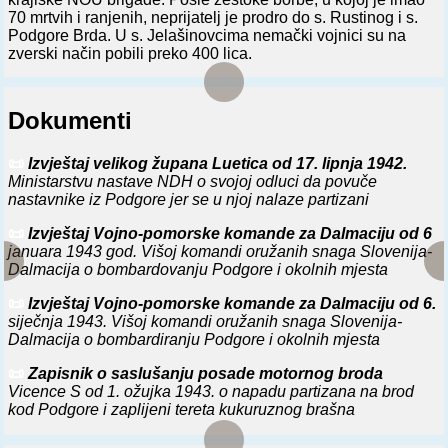
70 mrtvih i ranjenih, neprijatelj je prodro do s. Rustinog i s.
Podgore Brda. U s. Jelašinovcima nemački vojnici su na
zverski način pobili preko 400 lica.
⚔️
25. 3. 1943.
Kod s. Zadolja i s. Podgore (blizu Ribnice) 3.
slovenačka NOU brigada -Ivan Cankar- i 4. slovenačka NOU
Dokumenti
brigada -Ljubo Šercer- napale kolonu 71. bataljona crnih
košulja koja je nadirala iz garnizona Ribnice ka s. Podgori.
Energičnim jurišem brigade su razbile neprijatelja i odbacile
📜
Izvještaj velikog župana Luetica od 17. lipnja 1942.
ga u polazni garnizon. Istovremeno su ostale brigade vodile
Ministarstvu nastave NDH o svojoj odluci da povuče
uspešne borbe i zadržavale neprijatelja iz s. Dolenje Vasi i s.
nastavnike iz Podgore jer se u njoj nalaze partizani
Jurjevice.
📜
Izvještaj Vojno-pomorske komande za Dalmaciju od 6
⚔️
23. 10. 1943.
Na poluostrvo Pelješac izvršili desant delovi
januara 1943 god. Višoj komandi oružanih snaga Slovenija-
nemačke 7. SS divizije -Princ Eugen- iz Ploča i Metkovića,
Dalmacija o bombardovanju Podgore i okolnih mjesta
uz jednovremen napad delova 7. SS i 118. pešadijske
divizije iz Stona. Neprijatelj je iznenadio 13. dalmatinsku
📜
Izvještaj Vojno-pomorske komande za Dalmaciju od 6.
brigadu 26. divizije NOVJ, obrazovao mostobran i u
siječnja 1943. Višoj komandi oružanih snaga Slovenija-
trodnevnim borbama odbacio ovu brigadu u pravcu s. Trpnja.
Dalmacija o bombardiranju Podgore i okolnih mjesta
Od 26. do 28. oktobra prebačena je iz Podgore na Pelješac i
📜
Zapisnik o saslušanju posade motornog broda
1. dalmatinska udarna brigada 9. divizije NOVJ. Jake borbe
Vicence S od 1. ožujka 1943. o napadu partizana na brod
su trajale do 9. novembra, kada je, zbog pogoršane situacije
kod Podgore i zaplijeni tereta kukuruznog brašna
na Biokovu, prebačena u Podgoru 1. dalmatinska udarna
brigada, a 13. dalmatinska brigada se povukla na o. Korčulu.
Nemačke jedinice su imale 350, a jedinice NOVJ oko 230