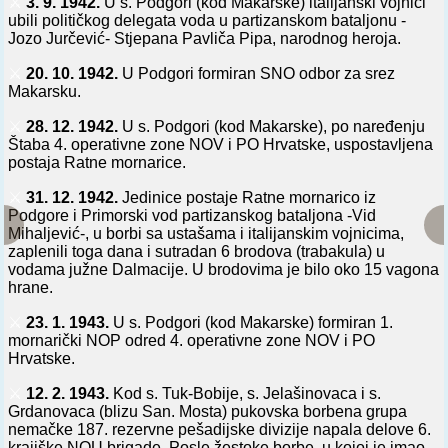
⚔️
3. 9. 1942.
U s. Podgori (kod Makarske) italijanski vojnici
ubili političkog delegata voda u partizanskom bataljonu -
Jozo Jurčević- Stjepana Pavliča Pipa, narodnog heroja.
⚔️
20. 10. 1942.
U Podgori formiran SNO odbor za srez
Makarsku.
⚔️
28. 12. 1942.
U s. Podgori (kod Makarske), po naređenju
Štaba 4. operativne zone NOV i PO Hrvatske, uspostavljena
postaja Ratne mornarice.
⚔️
31. 12. 1942.
Jedinice postaje Ratne mornarico iz
Podgore i Primorski vod partizanskog bataljona -Vid
Mihaljević-, u borbi sa ustašama i italijanskim vojnicima,
zaplenili toga dana i sutradan 6 brodova (trabakula) u
vodama južne Dalmacije. U brodovima je bilo oko 15 vagona
hrane.
⚔️
23. 1. 1943.
U s. Podgori (kod Makarske) formiran 1.
mornarički NOP odred 4. operativne zone NOV i PO
Hrvatske.
⚔️
12. 2. 1943.
Kod s. Tuk-Bobije, s. Jelašinovaca i s.
Grdanovaca (blizu San. Mosta) pukovska borbena grupa
nemačke 187. rezervne pešadijske divizije napala delove 6.
krajiške NOU brigade. Posle žestoke borbe, u kojoj je imao