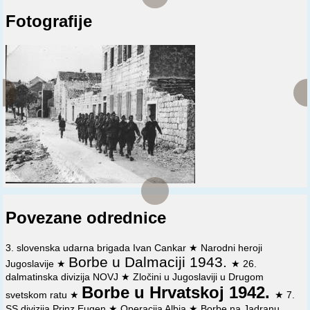
mrtvih, ranjenih i nestalih.
Fotografije
Povezane odrednice
3. slovenska udarna brigada Ivan Cankar
★
Narodni heroji
Borbe u Dalmaciji 1943.
Jugoslavije
★
★
26.
dalmatinska divizija NOVJ
★
Zločini u Jugoslaviji u Drugom
Borbe u Hrvatskoj 1942.
svetskom ratu
★
★
7.
SS divizija Prinz Eugen
★
Operacija Albia
★
Borbe na Jadranu