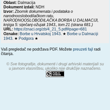
Oblast:
Dalmacija
Dokument izdali:
NDH
Izvor:
Zbornik dokumenata i podataka o
narodnooslobodilačkom ratu,
NARODNOOSLOBODILAČKA BORBA U DALMACIJI,
knjiga 5: siječanj-ožujak 1943.
, tom 21 (strana 681.)
URL:
https://znaci.org/zb/4_21_5.pdf#page=681
Oznake:
Borbe u Hrvatskoj 1943.
★
Borbe u Dalmaciji
1943.
★
Podgora
★
Vaš pregledač ne podržava PDF. Možete
preuzeti fajl
radi
čitanja.
© Sve fotografije, dokumenti i drugi arhivski materijali su
u javnom vlasništvu, ukoliko nije drukčije naznačeno.