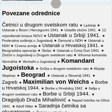
Komandi i potčinjenim trupovima
📜
Beleška za referisanje Grupe Abvera Obaveštajnog
Povezane odrednice
odeljenja Komande Jugoistoka od 1. jula 1944. o situaciji u
okupiranoj Jugoslaviji
Četnici u drugom svetskom ratu
★
Ljubinje
★
📜
Službena beleška oficira Abvera Komande Jugoistoka
Ustanak u Bosni i Hercegovini 1941.
★
Ustaški zločini 1941.
★
12.
od 22. avgusta 1944. sa referisanja komandanta Jugoistoka
Ustanak u Srbiji 1941.
vojvođanski korpus NOVJ
★
★
vođi Trećeg Rajha Adolfu Hitleru —-
Posleratna suđenja u Jugoslaviji
★
Genocid u NDH
★
Ustanak u
Ustanak u Hrvatskoj 1941.
NDH
★
Crvena armija
★
★
📜
Zabeleška oficira Abvera iz Obaveštajnog odeljenja
komandanta Jugoistoka od 21. septembra 1944. o
Beogradska operacija
★
Stolac
★
Ustanak u Crnoj Gori 1941.
★
namerama 1, 2, 12. i 14 korpusa NOVJ da zauzmu Beograd i
Zločini u Jugoslaviji u Drugom svetskom ratu
★
Vrhovna komanda
Komandant
uspostave vezu sa Crvenom armijom
Vermahta
★
Vermaht u Jugoslaviji
★
Jugoistoka
★
Grčka u drugom svetskom ratu
★
Alojzije
Beograd
Stepinac
★
★
Ustanak u Sloveniji 1941.
★
Maximilian von Weichs
Zagreb
Borbe
★
★
u Hrvatskoj 1944.
★
Borbe u Hrvatskoj 1942.
★
Italija u
Borbe u Srbiji 1944.
drugom svetskom ratu
★
★
Dragoljub Draža Mihailović
★
Napad četnika na Užice
Saradnja četnika sa
1941.
★
Adolf Hitler
★
okupatorom