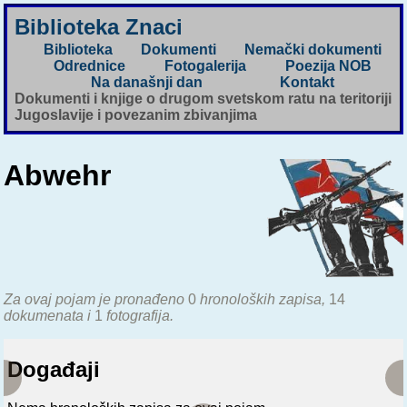
Biblioteka Znaci
Biblioteka
Dokumenti
Nemački dokumenti
Odrednice
Fotogalerija
Poezija NOB
Na današnji dan
Kontakt
Dokumenti i knjige o drugom svetskom ratu na teritoriji
Jugoslavije i povezanim zbivanjima
Abwehr
Za ovaj pojam je pronađeno
0
hronoloških zapisa,
14
dokumenata i
1
fotografija.
Događaji