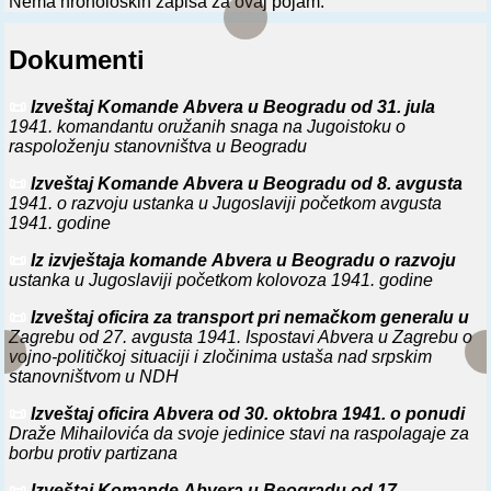
Nema hronoloških zapisa za ovaj pojam.
Dokumenti
📜
Izveštaj Komande Abvera u Beogradu od 31. jula
1941. komandantu oružanih snaga na Jugoistoku o
raspoloženju stanovništva u Beogradu
📜
Izveštaj Komande Abvera u Beogradu od 8. avgusta
1941. o razvoju ustanka u Jugoslaviji početkom avgusta
1941. godine
📜
Iz izvještaja komande Abvera u Beogradu o razvoju
ustanka u Jugoslaviji početkom kolovoza 1941. godine
📜
Izveštaj oficira za transport pri nemačkom generalu u
Zagrebu od 27. avgusta 1941. Ispostavi Abvera u Zagrebu o
vojno-političkoj situaciji i zločinima ustaša nad srpskim
stanovništvom u NDH
📜
Izveštaj oficira Abvera od 30. oktobra 1941. o ponudi
Draže Mihailovića da svoje jedinice stavi na raspolagaje za
borbu protiv partizana
📜
Izveštaj Komande Abvera u Beogradu od 17.