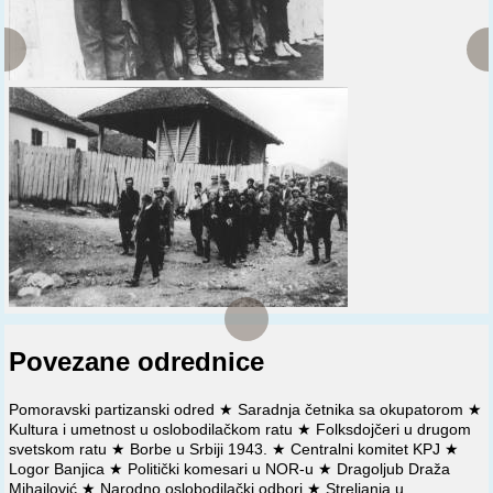
održavanje.
⚔️
1. 2. 1944.
U Jagodini (sada: Svetozarevo), Ćupriji i
Paraćinu četnici u saradnji s nemačkim vlastima i SDS
zaklali 51 pripadnika NOP-a.
⚔️
20. 10. 1944.
U Ćupriji, na velikom političkom zboru
građana, izabran GNO odbor.
⚔️
0. 11. 1944.
U Ćupriji izabran SNO odbor za srez
ravanički.
⚔️
21. 11. 1944.
U Ćupriji, po naređenju VŠ NOV i POJ,
formirana Železnička brigada.
Povezane odrednice
Pomoravski partizanski odred
★
Saradnja četnika sa okupatorom
★
Kultura i umetnost u oslobodilačkom ratu
★
Folksdojčeri u drugom
svetskom ratu
★
Borbe u Srbiji 1943.
★
Centralni komitet KPJ
★
Logor Banjica
★
Politički komesari u NOR-u
★
Dragoljub Draža
Mihailović
★
Narodno oslobodilački odbori
★
Streljanja u