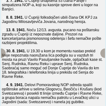
⚔️
3. 7. 1941.
U Ćupriji uhapšena 53 člana Partije i
simpatizera NOP-a, koji su kasnije sprove deni u logor na
Banjici.
⚔️
8. 8. 1941.
U Ćupriji folksdojčeri ubili člana OK KPJ za
Jagodinu Milosavljeviča Jovana, narodnog heroja.
⚔️
13. 8. 1941.
Noću 12/13. avgusta. pucano na poštansku
zgradu u Ćupriji iz nepoznate daljine. Prozori na
kancelarijama pismonosnog odelenja i šefa nemačke pošte
razbijeni projektilima.
⚔️
30. 8. 1941.
U 19.30 u kom je momentu nastao prekid
linije nepoznata naoružana lica podigla su u vazduh tri
mosta na pruzi Vavilo Pasuljanske livade, opljačkali kase st.
Senj. Rudnika, Ravnu Reku i uprave Senj. Rudnika.
Saobraćaj samo moguć od Donje Ćuprije do Vavila do km
18. telegrafska i telefonska linija u prekidu od Senja do
Ravne Reke.
⚔️
4. 9. 1941.
Delovi Pomoravskog NOP odreda spalili
opštinske arhive u selima Glogovcu, Beočiću i Krušaru (kod
Svetozareva) i posekli tt linije između Ćuprije i Ravne Reke,
a grupa boraca napala nemačku patrolu u Levačkoj ulici u
Jagodini (sada: Svetozarevo) i nanela joj gubitke.