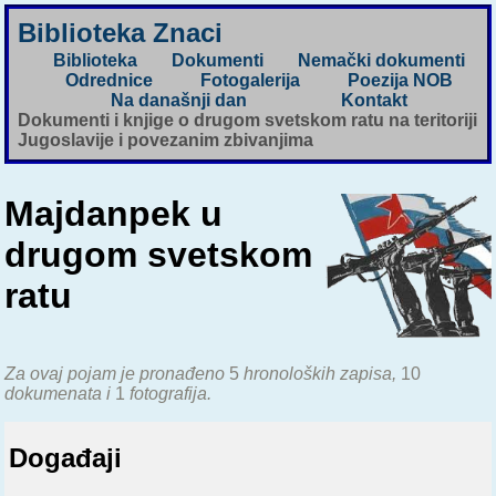
Biblioteka Znaci
Biblioteka
Dokumenti
Nemački dokumenti
Odrednice
Fotogalerija
Poezija NOB
Na današnji dan
Kontakt
Dokumenti i knjige o drugom svetskom ratu na teritoriji
Jugoslavije i povezanim zbivanjima
Majdanpek u
drugom svetskom
ratu
Za ovaj pojam je pronađeno
5
hronoloških zapisa,
10
dokumenata i
1
fotografija.
Događaji