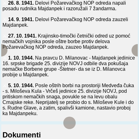
⚔️
26. 8. 1941.
Delovi Požarevačkog NOP odreda napali
posadu rudnika Majdanpek i razoružali 7 žandarma.
⚔️
14. 9. 1941.
Delovi Požarevačkog NOP odreda zauzeli
Majdanpek.
⚔️
27. 10. 1941.
Krajinsko-timočki četnički odred uz pomoć
nemačkih vojnika posle oštre borbe protiv delova
Požarevačkog NOP odreda, zauzeo Majdanpek.
⚔️
1. 10. 1944.
Na pravcu D. Milanovac - Majdanpek jedinice
16. srpske brigade 25. divizije NOVJ odbile dva pokušaja
nemačke Borbene grupe -Štetner- da se iz D. Milanovca
probije u Majdanpek.
⚔️
5. 10. 1944.
Posle oštrih borbi na prostoriji Medveđa čuka
- s. Miloševa Kula - Vrčeš jedinice 25. divizije NOVJ, pod
pritiskom nemačkih snaga, povukle se na levu obalu
Crnajske reke. Neprijatelj se probio do s. Miloševe Kule i do
s. Rudne Glave, a zatim, spalivši kamione, nastavio proboj
ka Majdanpeku.
Dokumenti