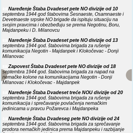
📜
Naređenje Štaba Dvadeset pete NO divizije od 10
septembra 1944 god štabovima Šesnaeste, Osamnaeste i
Devetnaeste srpske NO brigade da ispituju situaciju na
svojim pravcima i obezbeđuju se prema Negotinu, Boru,
Majdanpeku i D. Milanovcu
📜
Naređenje Štaba Dvadeset pete NO divizije od 13
septembra 1944 god. štabovima brigada za rušenje
komunikacija Negotin - Majdanpek i Klokočevac - Donji
Milanovac
📜
Zapovest Štaba Dvadeset pete NO divizije od 18
septembra 1944 god. štabovima brigada za napad na
nemačke kolone na komunikacijama Negotin - Donji
Milanovac i Klokočevac - Majdanpek
📜
Naređenje Štaba Dvadeset treće NOU divizije od 20
septembra 1944 god. štabovima brigada za rušenje
komunikacija i sprečavanje povlačenja nemačkim
jedinicama u pravcu Požarevca i Majdanpeka
📜
Naređenje Štaba Dvadeseg pete NO divizije od 24
septembra 1944 god. štabovima brigada za sprečavanje
prodora nemačkih jedinica prema Majdanpeku i razbijanje