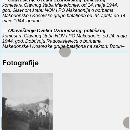
komesara Glavnog štaba Makedonije, od 14. maja 1944.
god. Glavnom štabu NOV i PO Makedonije o borbama
Makedonske i Kosovske grupe bataljona od 28. aprila do 14.
maja 1944. godine
📜
Obaveštenje Cvetka Uzunovskog, političkog
komesara Glavnog štaba NOV i PO Makedonije, od 24. maja
1944. god. Dobrivoju Radosavljeviću o borbama
Makedonske i Kosovske grupe bataljona na sektoru Botun–
Izvor protiv Nemaca i balista po planu daljeg dejstva
📜
Obaveštenje Cvetka Uzunovskog, političkog
Fotografije
komesara Glavnog štaba Makedonije, od 2. juna 1944. god.
Dobrivoju Radosavljeviću i Borku Temelkovskom o borbama
Makedonske i Kosovske grupe bataljona protiv Nemaca i
balističkih bandi na sektoru Malesija–Lazaropole–Mavrovo
📜
Obaveštenje Cvetka Uzunovskog, političkog
komesara Glavnog štaba NOV i PO Makedonije, od 28. juna
1944. god. Dobrivoju Radosavljeviću o borbama Prve
makedonske udarne brigade i Kosovske brigade protiv
Nemaca i balista kod s. Velgošta
📜
Obaveštenje delegata Vrhovnog štaba NOV i POJ
Svetozara Vukmanovića Tempa od 23. jula 1944. članu