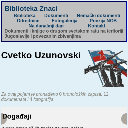
Biblioteka Znaci
Biblioteka
Dokumenti
Nemački dokumenti
Odrednice
Fotogalerija
Poezija NOB
Na današnji dan
Kontakt
Dokumenti i knjige o drugom svetskom ratu na teritoriji
Jugoslavije i povezanim zbivanjima
Cvetko Uzunovski
Za ovaj pojam je pronađeno
0
hronoloških zapisa,
12
dokumenata i
4
fotografija.
Događaji