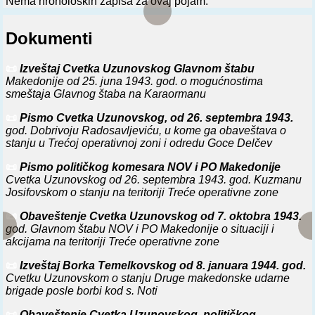
Nema hronoloških zapisa za ovaj pojam.
Dokumenti
📜
Izveštaj Cvetka Uzunovskog Glavnom štabu
Makedonije od 25. juna 1943. god. o mogućnostima
smeštaja Glavnog štaba na Karaormanu
📜
Pismo Cvetka Uzunovskog, od 26. septembra 1943.
god. Dobrivoju Radosavljeviću, u kome ga obaveštava o
stanju u Trećoj operativnoj zoni i odredu Goce Delčev
📜
Pismo političkog komesara NOV i PO Makedonije
Cvetka Uzunovskog od 26. septembra 1943. god. Kuzmanu
Josifovskom o stanju na teritoriji Treće operativne zone
📜
Obaveštenje Cvetka Uzunovskog od 7. oktobra 1943.
god. Glavnom štabu NOV i PO Makedonije o situaciji i
akcijama na teritoriji Treće operativne zone
📜
Izveštaj Borka Temelkovskog od 8. januara 1944. god.
Cvetku Uzunovskom o stanju Druge makedonske udarne
brigade posle borbi kod s. Noti
📜
Obaveštenje Cvetka Uzunovskog, političkog