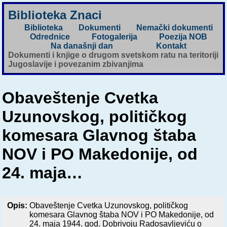
Biblioteka Znaci
Biblioteka
Dokumenti
Nemački dokumenti
Odrednice
Fotogalerija
Poezija NOB
Na današnji dan
Kontakt
Dokumenti i knjige o drugom svetskom ratu na teritoriji
Jugoslavije i povezanim zbivanjima
Obaveštenje Cvetka
Uzunovskog, političkog
komesara Glavnog štaba
NOV i PO Makedonije, od
24. maja…
Opis:
Obaveštenje Cvetka Uzunovskog, političkog
komesara Glavnog štaba NOV i PO Makedonije, od
24. maja 1944. god. Dobrivoju Radosavljeviću o