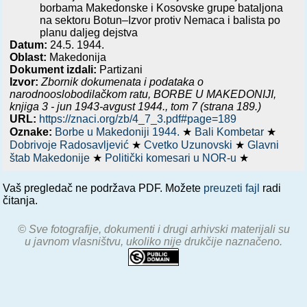
borbama Makedonske i Kosovske grupe bataljona
na sektoru Botun–Izvor protiv Nemaca i balista po
planu daljeg dejstva
Datum:
24.5. 1944.
Oblast:
Makedonija
Dokument izdali:
Partizani
Izvor:
Zbornik dokumenata i podataka o
narodnooslobodilačkom ratu,
BORBE U MAKEDONIJI,
knjiga 3 - jun 1943-avgust 1944.
, tom 7 (strana 189.)
URL:
https://znaci.org/zb/4_7_3.pdf#page=189
Oznake:
Borbe u Makedoniji 1944.
★
Bali Kombetar
★
Dobrivoje Radosavljević
★
Cvetko Uzunovski
★
Glavni
štab Makedonije
★
Politički komesari u NOR-u
★
Vaš pregledač ne podržava PDF. Možete
preuzeti fajl
radi
čitanja.
© Sve fotografije, dokumenti i drugi arhivski materijali su
u javnom vlasništvu, ukoliko nije drukčije naznačeno.