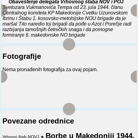
📜
Obaveštenje delegata Vrhovnog štaba NOV i POJ
Svetozara Vukmanovića Tempa od 23. jula 1944. članu
Centralnog komiteta KP Makedonije Cvetku Uzunovskom
Ibrinu i Štabu 1. kosovsko-metohijske NOU brigade da je
maršal Tito naredio toj brigadi da pođe u Azot i Porečje radi
razbijanja tamošnjih četničkih snaga i da pomogne
formiranje 6. makedonske NO brigade
Fotografije
Nema pronađenih fotografija za ovaj pojam.
Povezane odrednice
Borbe u Makedoniji 1944.
Vrhovni štab NOVJ
★