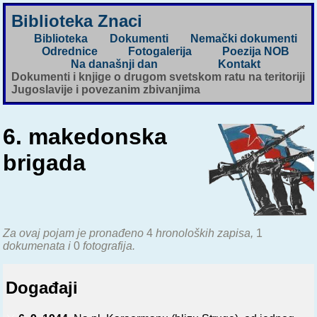
Biblioteka Znaci
Biblioteka
Dokumenti
Nemački dokumenti
Odrednice
Fotogalerija
Poezija NOB
Na današnji dan
Kontakt
Dokumenti i knjige o drugom svetskom ratu na teritoriji
Jugoslavije i povezanim zbivanjima
6. makedonska
brigada
Za ovaj pojam je pronađeno
4
hronoloških zapisa,
1
dokumenata i
0
fotografija.
Događaji