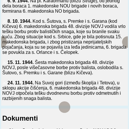
⚔️
6. 9. 1944.
Na pl. Karaormanu (blizu Struge), od jednog
dela boraca 1. makedonske NOU brigade i novih boraca,
formirana 6. makedonska NO brigada.
⚔️
8. 10. 1944.
Kod s. Šutova, s. Premke i s. Garana (kod
Kičeva) 6. makedonska brigada 48. divizije NOVJ vodila vrlo
tešku borbu protiv balističkih snaga, koje su branile svaku
kuću. Zbog situacije kod s. Srbice, gde je bila potisnuta 15.
makedonska brigada, i zbog pristizanja neprijateljskih
pojačanja, koja su se pojavila iza leđa jedinicama, 6. brigada
se povukla za s. Orlance i s. Čelopek.
⚔️
15. 11. 1944.
Šesta makedonska brigada 48. divizije
NOVJ, posle višečasovne borbe protiv balista, oslobodila s.
Šutovo, s. Premku i s. Garane (blizu Kičeva).
⚔️
24. 11. 1944.
Na Suvoj gori (između škoplja i Tetova), u
sklopu akcije čišćenja, 6. makedonska brigada 48. divizije
NOVJ otpočela tešku dvodnevnu borbu protiv odmetnutih i
razbijenih snaga balista.
Dokumenti