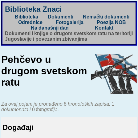
Biblioteka Znaci
Biblioteka
Dokumenti
Nemački dokumenti
Odrednice
Fotogalerija
Poezija NOB
Na današnji dan
Kontakt
Dokumenti i knjige o drugom svetskom ratu na teritoriji
Jugoslavije i povezanim zbivanjima
Pehčevo u
drugom svetskom
ratu
Za ovaj pojam je pronađeno
8
hronoloških zapisa,
1
dokumenata i
0
fotografija.
Događaji