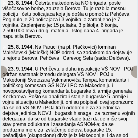
⚔️
23. 8. 1944.
Četvrta makedonska NO brigada, posle
višečasovne borbe, zauzela Berovo. Tu je razbila mesnu
policiju i četu policajaca koja je došla u pomoć iz Pehčeva.
Poginulo je 20 policajaca i 3 vojnika, a zarobljeno je 7
vojnika. Zaplenjeno je: 15 pušaka, 3 pištolja, 6 konja,
2,500.000 leva i drugi materijal. Istog dana 4. brigada je
napu stila Berovo.
⚔️
25. 8. 1944.
Na Paruci (na pl. Plačkovici) formiran
Maleševski (Maleški) NOP odred, sa zadatkom da dejstvuje
u rejonu Berova, Pehčeva i Carevog Sela (sada: Delčeva).
⚔️
23. 9. 1944.
U Pehčevu, u duhu instrukcije VŠ NOV i POJ,
održan sastanak između delegata VŠ NOV i POJ u
Makedoniji Svetozara Vukmanovića Tempa, komandanta i
političkog komesara GŠ NOV i PO za Makedoniju i
novopostavljenog komandanta bugarske 5. armije generala
Keckarova. Pošto su analizirali stanje bugarske 5. armije i
vojnu situaciju u Makedoniji, oni su potpisali ovaj sporazum:
da se od VŠ NOV i POJ traži odobrenje za zajednička
dejstva jedinica NOVJ i bugarskih snaga i za razmenu vojnih
delegacija; da se od bugarske vlade traži da definiše svoj
stav prema odlukama I zasedanja ASNOM-a; da se
preduzmu mere za izvlačenje delova bugarske 15.
pešadijske (okupacione) divizije iz Makedonije; i da se od