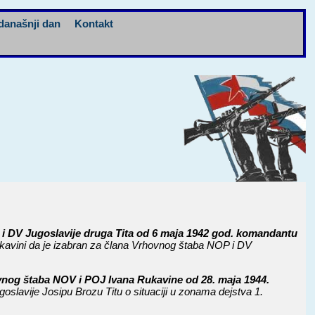
današnji dan
Kontakt
DV Jugoslavije druga Tita od 6 maja 1942 god. komandantu
avini da je izabran za člana Vrhovnog štaba NOP i DV
ovnog štaba NOV i POJ Ivana Rukavine od 28. maja 1944.
avije Josipu Brozu Titu o situaciji u zonama dejstva 1.