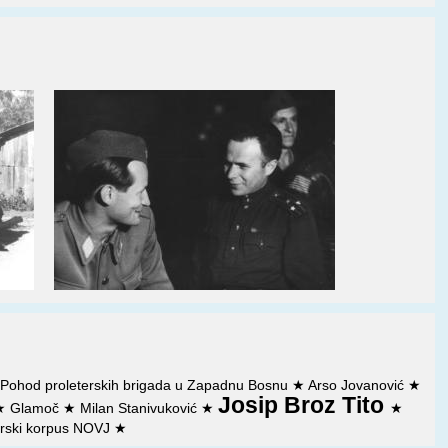
★
Pohod proleterskih brigada u Zapadnu Bosnu
★
Arso Jovanović
★
Josip Broz Tito
★
Glamoč
★
Milan Stanivuković
★
★
terski korpus NOVJ
★