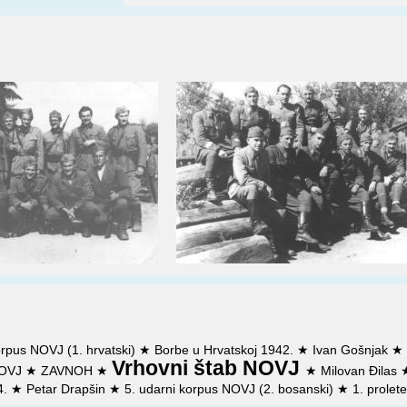
orpus NOVJ (1. hrvatski)
★
Borbe u Hrvatskoj 1942.
★
Ivan Gošnjak
Vrhovni štab NOVJ
 NOVJ
★
ZAVNOH
★
★
Milovan Đilas
4.
★
Petar Drapšin
★
5. udarni korpus NOVJ (2. bosanski)
★
1. prole