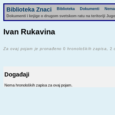
Biblioteka Znaci
Biblioteka
Dokumenti
Nema
Dokumenti i knjige o drugom svetskom ratu na teritoriji Jug
Ivan Rukavina
Za ovaj pojam je pronađeno
0
hronoloških zapisa,
2
d
Događaji
Nema hronoloških zapisa za ovaj pojam.