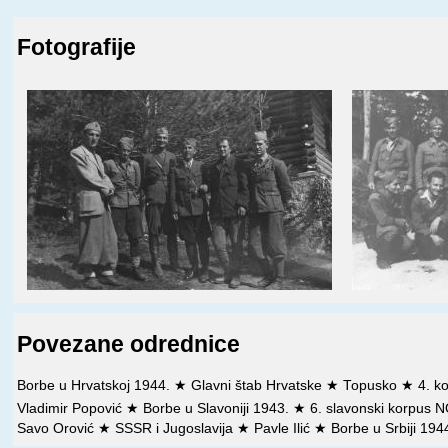
Fotografije
Povezane odrednice
Borbe u Hrvatskoj 1944.
★
Glavni štab Hrvatske
★
Topusko
★
4. k
Vladimir Popović
★
Borbe u Slavoniji 1943.
★
6. slavonski korpus
Savo Orović
★
SSSR i Jugoslavija
★
Pavle Ilić
★
Borbe u Srbiji 194