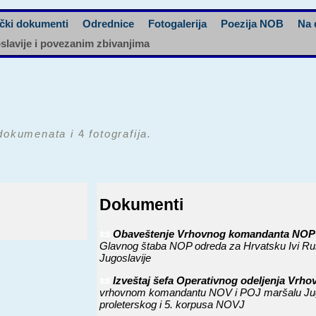
čki dokumenti
Odrednice
Fotogalerija
Poezija NOB
Na 
oslavije i povezanim zbivanjima
okumenata i
4
fotografija.
Dokumenti
📜
Obaveštenje Vrhovnog komandanta NOP i 
Glavnog štaba NOP odreda za Hrvatsku Ivi Ruk
Jugoslavije
📜
Izveštaj šefa Operativnog odeljenja Vrh
vrhovnom komandantu NOV i POJ maršalu Jugosl
proleterskog i 5. korpusa NOVJ