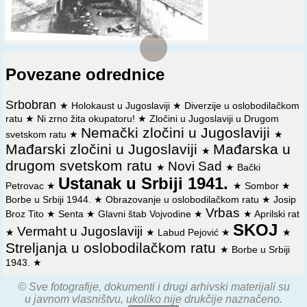
Povezane odrednice
Srbobran
★
Holokaust u Jugoslaviji
★
Diverzije u oslobodilačkom
ratu
★
Ni zrno žita okupatoru!
★
Zločini u Jugoslaviji u Drugom
Nemački zločini u Jugoslaviji
svetskom ratu
★
★
Mađarski zločini u Jugoslaviji
Mađarska u
★
drugom svetskom ratu
Novi Sad
★
★
Bački
Ustanak u Srbiji 1941.
Petrovac
★
★
Sombor
★
Borbe u Srbiji 1944.
★
Obrazovanje u oslobodilačkom ratu
★
Josip
Vrbas
Broz Tito
★
Senta
★
Glavni štab Vojvodine
★
★
Aprilski rat
SKOJ
Vermaht u Jugoslaviji
★
★
Labud Pejović
★
★
Streljanja u oslobodilačkom ratu
★
Borbe u Srbiji
1943.
★
© Sve fotografije, dokumenti i drugi arhivski materijali su
u javnom vlasništvu, ukoliko nije drukčije naznačeno.