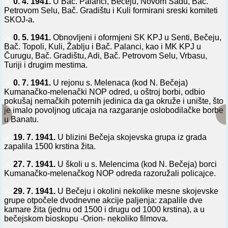
⚔️
0. 4. 1941.
U Bač. Palanci, Bečeju, Novom Sadu, Bač.
Petrovom Selu, Bač. Gradištu i Kuli formirani sreski komiteti
SKOJ-a.
⚔️
0. 5. 1941.
Obnovljeni i oformjeni SK KPJ u Senti, Bečeju,
Bač. Topoli, Kuli, Žablju i Bač. Palanci, kao i MK KPJ u
Čurugu, Bač. Gradištu, Adi, Bač. Petrovom Selu, Vrbasu,
Turiji i drugim mestima.
⚔️
0. 7. 1941.
U rejonu s. Melenaca (kod N. Bečeja)
Kumanačko-melenački NOP odred, u oštroj borbi, odbio
pokušaj nemačkih poternih jedinica da ga okruže i unište, što
je imalo povoljnog uticaja na razgaranje oslobodilačke borbe
u Banatu.
⚔️
19. 7. 1941.
U blizini Bečeja skojevska grupa iz grada
zapalila 1500 krstina žita.
⚔️
27. 7. 1941.
U školi u s. Melencima (kod N. Bečeja) borci
Kumanačko-melenačkog NOP odreda razoružali policajce.
⚔️
29. 7. 1941.
U Bečeju i okolini nekolike mesne skojevske
grupe otpočele dvodnevne akcije paljenja: zapalile dve
kamare žita (jednu od 1500 i drugu od 1000 krstina), a u
bečejskom bioskopu -Orion- nekoliko filmova.