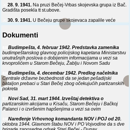
⚔️
28. 9. 1941.
Na pruzi Bečej-Vrbas skojevska grupa iz Bač.
Gradišta posekla tt st.ubove.
⚔️
30. 9. 1941.
U Bečeju grupe skojevaca zapalile veće
količine kudelje i isekle tt veze na pruzi Bečej-Srbobran.
Dokumenti
⚔️
0. 10. 1941.
Vršeći represalije i čišćenja, mađarske vlasti
obesile u Bač. Petrovcu i Somboru po 22 rodoljuba i u St.
Bečeju 33 rodoljuba.
📜
Budimpešta, 4. februar 1942. Predstavka zamenika
budimpeštanskog glavnog policijskog kapetana Ministarstvu
⚔️
12. 10. 1941.
U Bečeju mesna skojevska grupa, pod
unutrašnjih poslova o dobijenim informacijama u vezi sa
rukovodstvom sekretara Sreskog komiteta KPJ za Bečej,
krvoprolićem u Starom Bečeju, Žablju i Novom Sadu
ubila na učili mađarskog žandarmerijskog islednika Sandora
Medvea.
📜
Budimpešta, 4. decembar 1942. Predlog načelnika
Centrale državne bezbednosti da se jedan pešadijski
⚔️
9. 11. 1941.
U Bečeju, u sukobu sa mađarskom policijom,
bataljon prebaci u Stari Bečej zbog očekujućih partizanskih
poginula dva člana SK KPJ za Bečej.
pokreta
⚔️
11. 11. 1941.
U Bečeju, po presudi mađarskog prekog
📜
Novi Sad, 31. mart 1944. Izveštaj detektiva o
vojnog suda, streljano 12 skojevaca, sa sekretarom SK
partizanskim akcijama u Kisaču, Starom Bečeju i Bačkoj
SKOJ-a za Bečej.
Palanci i o izvršenim hapšenjima u vezi sa ovim
⚔️
19. 1. 1942.
U Segedinu održan sastanak komandanta
📜
Naređenje Vrhovnog komandanta NOV i POJ od 20.
mađarske 5. (segedinske) armije sa potčinjenim starešinama
oktobra 1944. Glavnom štabu NOV i PO Vojvodine da s dve
radi proširenja odmazde (tzv. racije) nad Srbima i Jevrejima
brigade zaposedne odsek Stari Bečej - Dunav