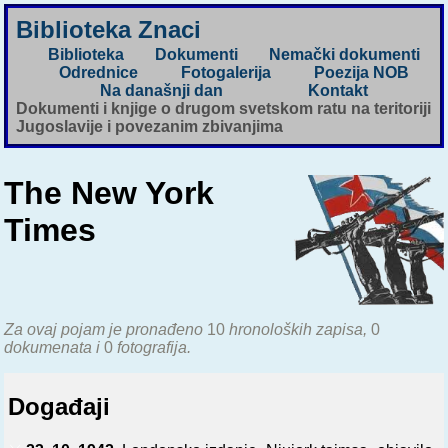
Biblioteka Znaci
Biblioteka
Dokumenti
Nemački dokumenti
Odrednice
Fotogalerija
Poezija NOB
Na današnji dan
Kontakt
Dokumenti i knjige o drugom svetskom ratu na teritoriji
Jugoslavije i povezanim zbivanjima
The New York
Times
Za ovaj pojam je pronađeno
10
hronoloških zapisa,
0
dokumenata i
0
fotografija.
Događaji