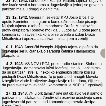
⚔️
23. 10. 1942.
Londonsko izdanje -Njujork tajmsa- objavilo
dve kraće vesti o borbama u Jugoslaviji: u jednoj se govori o
partizanima a u drugoj o gerilcima.
⚔️
13. 12. 1942.
Generalni sekretar KPJ Josip Broz Tito
uputio Kominterni telegram u kome oštro osuđuje pisanje -
Njujork tajmsa- o tobožnjim borbama Draže Mihailovića
protiv okupatora i ponovo moli da u Jugoslaviju dođe jedna
komisija svih saveznika koja bi se uverila u izdaji Draže
Mihailovića i upoznala sa stvarnim stanjem u zemlji
⚔️
0. 1. 1943.
Američki časopis -Njujork tajms- otpočeo da
objavljuje seriju članaka o saradnji četnika i italijanskog
okupatora.
⚔️
4. 2. 1943.
VŠ NOV i POJ, preko radio-stanice -Slobodna
Jugoslavija-, demantovao lažni izveštaj lista -Njujork tajms-
da su partizani streljali nekoliko engleskih oficira koji su
pristupili Draži Mihailoviću. To je jedna od mnogih kleveta
izbegličke vlade Kraljevine Jugoslavije u Londonu, čiji je cilj
da pred svetskom javnošću komprornituje NOP u Jugoslaviji.
⚔️
17. 11. 1943.
?Njujork tajms? prvi put objavio vest samo o
partizanima i istakao da ?protiv sila osovine učestvuju samo
jugoslovenski partizani pod komandom generala Josipa