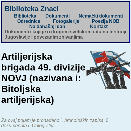
Biblioteka Znaci
Biblioteka
Dokumenti
Nemački dokumenti
Odrednice
Fotogalerija
Poezija NOB
Na današnji dan
Kontakt
Dokumenti i knjige o drugom svetskom ratu na teritoriji
Jugoslavije i povezanim zbivanjima
Artiljerijska
brigada 49. divizije
NOVJ (nazivana i:
Bitoljska
artiljerijska)
Za ovaj pojam je pronađeno
1
hronoloških zapisa,
0
dokumenata i
0
fotografija.