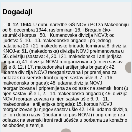
Događaji
⚔️
0. 12. 1944.
U duhu naredbe GŠ NOV i PO za Makedoniju
od 6. decembra 1944. rasformirani 16. i Bregalničko-
strumički korpus i 50. i Kumanovska divizija NOVJ; od
ljudstva 5, 10. i 13. makedonske brigade i po jednog
bataljona 20. i 21. makedonske brigade formirana 8. divizija
KNOJ-a; 51. (makedonska) divizija NOVJ preimenovana u
50. diviziju (sastava: 4, 20. i 21. makedonska i artiljerijska
brigada); 41. divizija NOVJ reorganizovana (u njen sastav
ušle 8, 12. i 17. makedonska i artiljerijska brigada); 42.
udarna divizija NOVJ reorganizovana i pripremljena za
odlazak na sremski front (u njen sastav ušle 3, 7. i 16.
makedonska brigada); 48. udarna divizija NOVJ
reorganizovana i pripremljena za odlazak na sremski front (u
njen sastav ušle 1, 2. i 14. makedonska brigada); 49. divizija
NOVJ reorganizovana (u njen sastav ušle 6, 9. i 11.
makedonska i artiljerijska brigada); 15. korpus NOVJ
reorganizovan (u njegov sastav ušle 42. i 48. udarna divizija,
te i on dobio naziv: 15udarni korpus NOVJ) i pripremljen za
odlazak na sremski front radi učešća u borbama za konačno
oslobođenje zemlje.