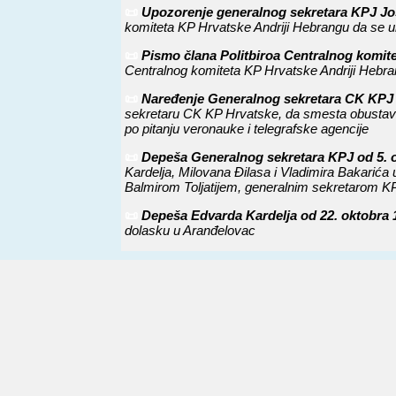
📜
Upozorenje generalnog sekretara KPJ Josi
komiteta KP Hrvatske Andriji Hebrangu da se un
📜
Pismo člana Politbiroa Centralnog komite
Centralnog komiteta KP Hrvatske Andriji Hebr
📜
Naređenje Generalnog sekretara CK KPJ o
sekretaru CK KP Hrvatske, da smesta obustavi 
po pitanju veronauke i telegrafske agencije
📜
Depeša Generalnog sekretara KPJ od 5. 
Kardelja, Milovana Đilasa i Vladimira Bakarića
Balmirom Toljatijem, generalnim sekretarom KP 
📜
Depeša Edvarda Kardelja od 22. oktobra
dolasku u Aranđelovac