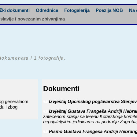
čki dokumenti
Odrednice
Fotogalerija
Poezija NOB
Na 
oslavije i povezanim zbivanjima
okumenata i
1
fotografija.
Dokumenti
log generalnom
📜
Izvještaj Općinskog poglavarstva Stenje
du i zbog
📜
Izvještaj Gustava Frangeša Andriji Hebr
.
zatečenom stanju na terenu Kotarskoga komite
neprijateljskim jedinicama na području Zagreba,
📜
Pismo Gustava Frangeša Andriji Hebrangu 