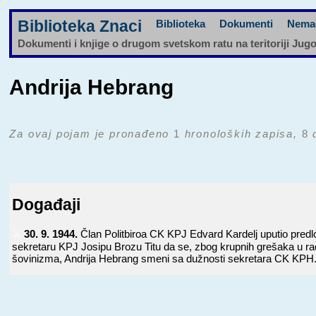
Biblioteka Znaci
Biblioteka
Dokumenti
Nema
Dokumenti i knjige o drugom svetskom ratu na teritoriji Jug
Andrija Hebrang
Za ovaj pojam je pronađeno
1
hronoloških zapisa,
8
d
Događaji
⚔️
30. 9. 1944.
Član Politbiroa CK KPJ Edvard Kardelj uputio pred
sekretaru KPJ Josipu Brozu Titu da se, zbog krupnih grešaka u ra
šovinizma, Andrija Hebrang smeni sa dužnosti sekretara CK KPH