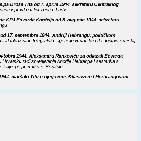
pa Broza Tita od 7. aprila 1944. sekretaru Centralnog
esu ispravke u list žena u borbi
ta KPJ Edvarda Kardelja od 8. avgusta 1944. sekretaru
angu
d 17. septembra 1944. Andriji Hebrangu, političkom
rad takozvane telegrafske agencije Hrvatske i da dostavi izveštaj
oktobra 1944. Aleksandru Rankoviću za odlazak Edvarda
 u Hrvatsku radi smenjivanja Andrije Hebranga i sastanka s
Italije, po povratku iz Hrvatske
 1944. maršalu Titu o njegovom, Đilasovom i Herbrangovom