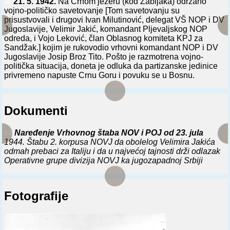
⚔️
21. 5. 1942.
Na Crnom jezeru (kod Žabljaka) održano
vojno-političko savetovanje [Tom savetovanju su
prisustvovali i drugovi Ivan Milutinović, delegat VŠ NOP i DV
Jugoslavije, Velimir Jakić, komandant Pljevaljskog NOP
odreda, i Vojo Leković, član Oblasnog komiteta KPJ za
Sandžak.] kojim je rukovodio vrhovni komandant NOP i DV
Jugoslavije Josip Broz Tito. Pošto je razmotrena vojno-
politička situacija, doneta je odluka da partizanske jedinice
privremeno napuste Crnu Goru i povuku se u Bosnu.
Dokumenti
📜
Naređenje Vrhovnog štaba NOV i POJ od 23. jula
1944. Štabu 2. korpusa NOVJ da obolelog Velimira Jakića
odmah prebaci za Italiju i da u najvećoj tajnosti drži odlazak
Operativne grupe divizija NOVJ ka jugozapadnoj Srbiji
Fotografije