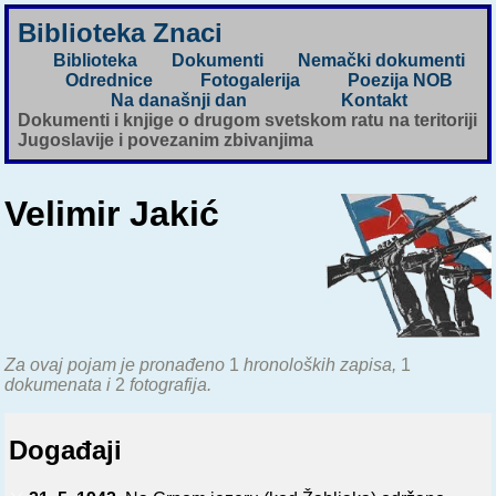
Biblioteka Znaci
Biblioteka
Dokumenti
Nemački dokumenti
Odrednice
Fotogalerija
Poezija NOB
Na današnji dan
Kontakt
Dokumenti i knjige o drugom svetskom ratu na teritoriji
Jugoslavije i povezanim zbivanjima
Velimir Jakić
Za ovaj pojam je pronađeno
1
hronoloških zapisa,
1
dokumenata i
2
fotografija.
Događaji