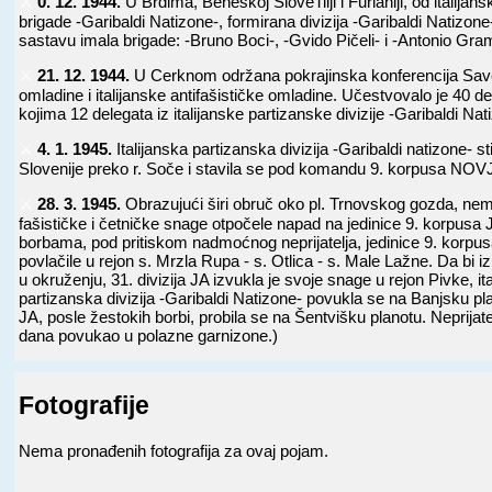
⚔️
0. 12. 1944.
U Brdima, Beneškoj SloveTiiji i Furlaniji, od italijan
brigade -Garibaldi Natizone-, formirana divizija -Garibaldi Natizon
sastavu imala brigade: -Bruno Boci-, -Gvido Pičeli- i -Antonio Gram
⚔️
21. 12. 1944.
U Cerknom održana pokrajinska konferencija Sa
omladine i italijanske antifašističke omladine. Učestvovalo je 40 
kojima 12 delegata iz italijanske partizanske divizije -Garibaldi Nat
⚔️
4. 1. 1945.
Italijanska partizanska divizija -Garibaldi natizone- s
Slovenije preko r. Soče i stavila se pod komandu 9. korpusa NOV
⚔️
28. 3. 1945.
Obrazujući širi obruč oko pl. Trnovskog gozda, nem
fašističke i četničke snage otpočele napad na jedinice 9. korpusa
borbama, pod pritiskom nadmoćnog neprijatelja, jedinice 9. korpu
povlačile u rejon s. Mrzla Rupa - s. Otlica - s. Male Lažne. Da bi i
u okruženju, 31. divizija JA izvukla je svoje snage u rejon Pivke, it
partizanska divizija -Garibaldi Natizone- povukla se na Banjsku plan
JA, posle žestokih borbi, probila se na Šentvišku planotu. Neprijate
dana povukao u polazne garnizone.)
Fotografije
Nema pronađenih fotografija za ovaj pojam.