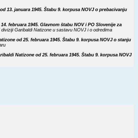
e od 13. januara 1945. Štabu 9. korpusa NOVJ o prebacivanju
14. februara 1945. Glavnom štabu NOV i PO Slovenije za
oj diviziji Garibaldi Natizone u sastavu NOVJ i o odredima
Natizone od 25. februara 1945. Štabu 9. korpusa NOVJ o stanju
uaru
aribaldi Natizone od 25. februara 1945. Štabu 9. korpusa NOVJ