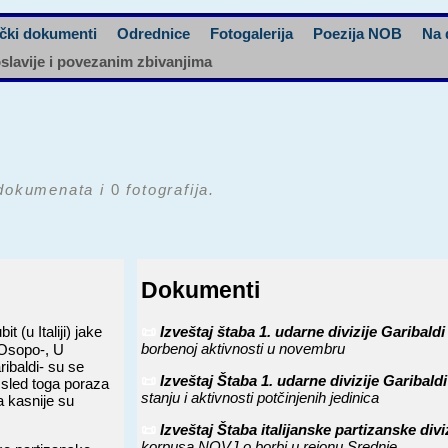
čki dokumenti
Odrednice
Fotogalerija
Poezija NOB
Na 
oslavije i povezanim zbivanjima
okumenata i
0
fotografija.
Dokumenti
t (u Italiji) jake
📜
Izveštaj štaba 1. udarne divizije Garibal
borbenoj aktivnosti u novembru
 Osopo-, U
ibaldi- su se
📜
Izveštaj Štaba 1. udarne divizije Gariba
Usled toga poraza
stanju i aktivnosti potčinjenih jedinica
a kasnije su
📜
Izveštaj Štaba italijanske partizanske div
korpusa NOVJ o borbi u rejonu Srednje