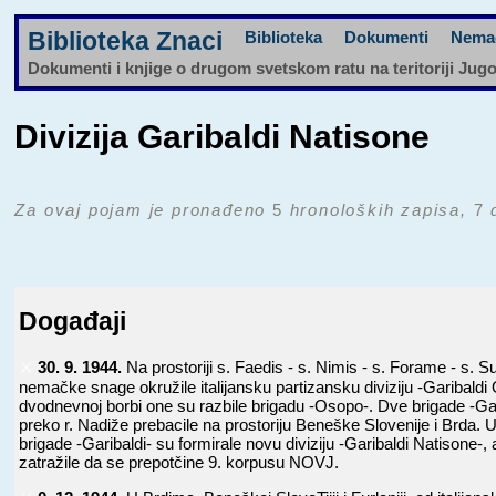
Biblioteka Znaci
Biblioteka
Dokumenti
Nema
Dokumenti i knjige o drugom svetskom ratu na teritoriji Jug
Divizija Garibaldi Natisone
Za ovaj pojam je pronađeno
5
hronoloških zapisa,
7
d
Događaji
⚔️
30. 9. 1944.
Na prostoriji s. Faedis - s. Nimis - s. Forame - s. Subi
nemačke snage okružile italijansku partizansku diviziju -Garibaldi
dvodnevnoj borbi one su razbile brigadu -Osopo-. Dve brigade -Gar
preko r. Nadiže prebacile na prostoriju Beneške Slovenije i Brda. 
brigade -Garibaldi- su formirale novu diviziju -Garibaldi Natisone-, 
zatražile da se prepotčine 9. korpusu NOVJ.