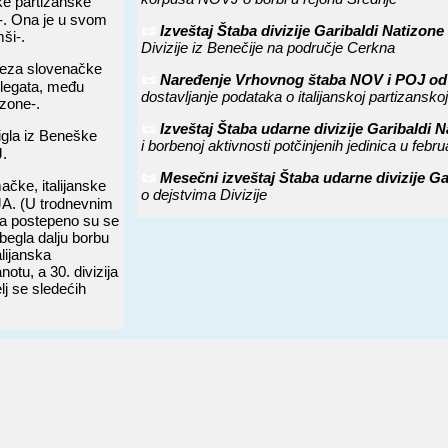
ske partizanske
e-. Ona je u svom
📜
Izveštaj Štaba divizije Garibaldi Natizon
ši-.
Divizije iz Benečije na područje Cerkna
veza slovenačke
📜
Naređenje Vrhovnog štaba NOV i POJ od 
delegata, među
dostavljanje podataka o italijanskoj partizansk
izone-.
📜
Izveštaj Štaba udarne divizije Garibaldi 
tigla iz Beneške
i borbenoj aktivnosti potčinjenih jedinica u febr
J.
📜
Mesečni izveštaj Štaba udarne divizije G
ačke, italijanske
o dejstvima Divizije
 JA. (U trodnevnim
sa postepeno su se
zbegla dalju borbu
alijanska
otu, a 30. divizija
lj se sledećih