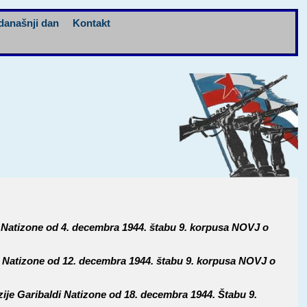
današnji dan
Kontakt
di Natizone od 4. decembra 1944. štabu 9. korpusa NOVJ o
ldi Natizone od 12. decembra 1944. štabu 9. korpusa NOVJ o
izije Garibaldi Natizone od 18. decembra 1944. Štabu 9.