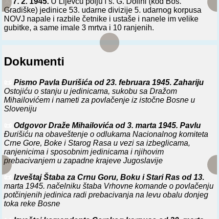
⚔️
7. 2. 1945.
U Lijevču polju i s. G. Dolini (kod Bos.
Gradiške) jedinice 53. udarne divizije 5. udarnog korpusa
NOVJ napale i razbile četnike i ustaše i nanele im velike
gubitke, a same imale 3 mrtva i 10 ranjenih.
Dokumenti
📜
Pismo Pavla Đurišića od 23. februara 1945. Zahariju
Ostojiću o stanju u jedinicama, sukobu sa Dražom
Mihailovićem i nameti za povlačenje iz istočne Bosne u
Sloveniju
📜
Odgovor Draže Mihailovića od 3. marta 1945. Pavlu
Đurišiću na obaveštenje o odlukama Nacionalnog komiteta
Crne Gore, Boke i Starog Rasa u vezi sa izbeglicama,
ranjenicima i sposobnim jedinicama i njihovim
prebacivanjem u zapadne krajeve Jugoslavije
📜
Izveštaj Štaba za Crnu Goru, Boku i Stari Ras od 13.
marta 1945. načelniku štaba Vrhovne komande o povlačenju
potčinjenih jedinica radi prebacivanja na levu obalu donjeg
toka reke Bosne