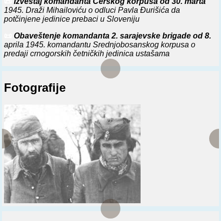
📜
Izveštaj komandanta Cerskog korpusa od 30. marta
1945. Draži Mihailoviću o odluci Pavla Đurišića da
potčinjene jedinice prebaci u Sloveniju
📜
Obaveštenje komandanta 2. sarajevske brigade od 8.
aprila 1945. komandantu Srednjobosanskog korpusa o
predaji crnogorskih četničkih jedinica ustašama
Fotografije