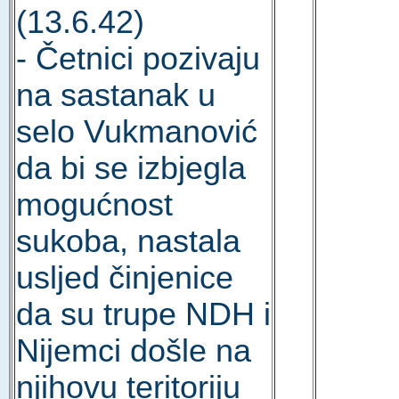
(13.6.42)
- Četnici pozivaju
na sastanak u
selo Vukmanović
da bi se izbjegla
mogućnost
sukoba, nastala
usljed činjenice
da su trupe NDH i
Nijemci došle na
njihovu teritoriju