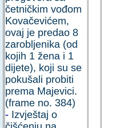
četničkim vođom
Kovačevićem,
ovaj je predao 8
zarobljenika (od
kojih 1 žena i 1
dijete), koji su se
pokušali probiti
prema Majevici.
(frame no. 384)
-
Izvještaj o
čišćenju na