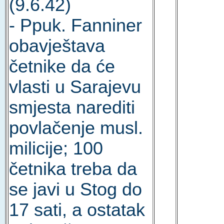
(9.6.42)
- Ppuk. Fanniner
obavještava
četnike da će
vlasti u Sarajevu
smjesta narediti
povlačenje musl.
milicije; 100
četnika treba da
se javi u Stog do
17 sati, a ostatak