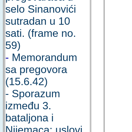
selo Sinanovići
sutradan u 10
sati. (frame no.
59)
-
Memorandum
sa pregovora
(15.6.42)
- Sporazum
između 3.
bataljona i
Nijemaca; uslovi