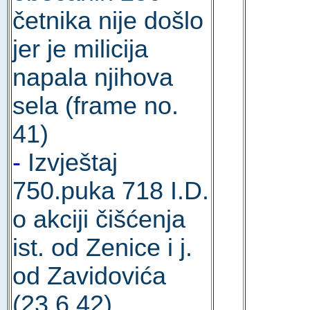
četnika nije došlo
jer je milicija
napala njihova
sela (frame no.
41)
-
Izvještaj
750.puka 718 I.D.
o akciji čišćenja
ist. od Zenice i j.
od Zavidovića
(23.6.42)