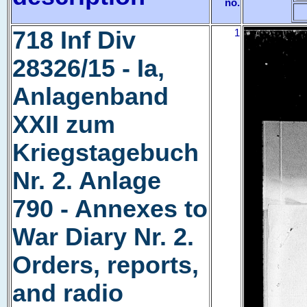
no.
718 Inf Div
1
28326/15 - Ia,
Anlagenband
XXII zum
Kriegstagebuch
Nr. 2. Anlage
790 - Annexes to
War Diary Nr. 2.
Orders, reports,
and radio