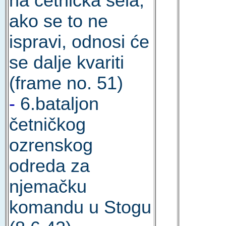
na četnička sela;
ako se to ne
ispravi, odnosi će
se dalje kvariti
(frame no. 51)
-
6.bataljon
četničkog
ozrenskog
odreda za
njemačku
komandu u Stogu