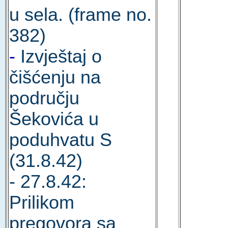
u sela. (frame no.
382)
-
Izvještaj o
čišćenju na
području
Šekovića u
poduhvatu S
(31.8.42)
- 27.8.42:
Prilikom
pregovora sa