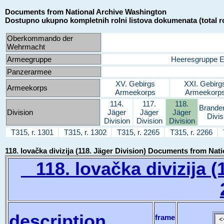
Documents from National Archive Washington
Dostupno ukupno kompletnih rolni listova dokumenata (total ro
Oberkommando der
Wehrmacht
Armeegruppe
Heeresgruppe 
Panzerarmee
XV. Gebirgs
XXI. Gebirg
Armeekorps
Armeekorps
Armeekorp
114.
117.
118.
Brande
Division
Jäger
Jäger
Jäger
Divis
Division
Division
Division
T315, r. 1301
T315, r. 1302
T315, r. 2265
T315, r. 2266
118. lovačka divizija (118. Jäger Division) Documents from Na
118. lovačka divizija (1
description
frame