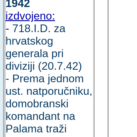
1942
izdvojeno:
-
718.I.D. za
hrvatskog
generala pri
diviziji (20.7.42)
- Prema jednom
ust. natporučniku,
domobranski
komandant na
Palama traži