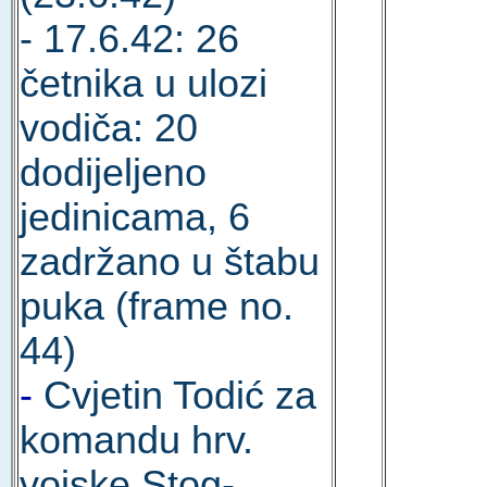
- 17.6.42: 26
četnika u ulozi
vodiča: 20
dodijeljeno
jedinicama, 6
zadržano u štabu
puka (frame no.
44)
-
Cvjetin Todić za
komandu hrv.
vojske Stog-