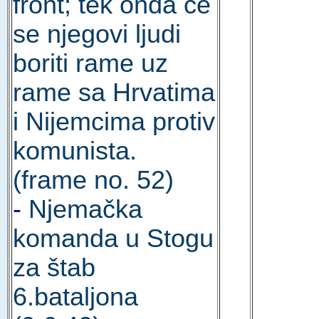
front; tek onda će
se njegovi ljudi
boriti rame uz
rame sa Hrvatima
i Nijemcima protiv
komunista.
(frame no. 52)
-
Njemačka
komanda u Stogu
za štab
6.bataljona