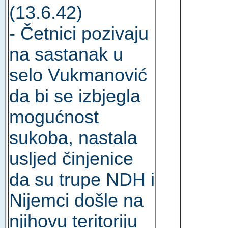
(13.6.42)
- Četnici pozivaju
na sastanak u
selo Vukmanović
da bi se izbjegla
mogućnost
sukoba, nastala
usljed činjenice
da su trupe NDH i
Nijemci došle na
njihovu teritoriju