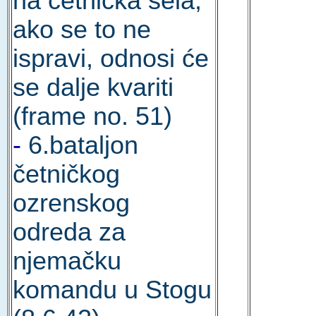
na četnička sela;
ako se to ne
ispravi, odnosi će
se dalje kvariti
(frame no. 51)
-
6.bataljon
četničkog
ozrenskog
odreda za
njemačku
komandu u Stogu