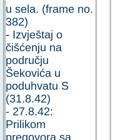
u sela. (frame no.
382)
-
Izvještaj o
čišćenju na
području
Šekovića u
poduhvatu S
(31.8.42)
- 27.8.42:
Prilikom
pregovora sa