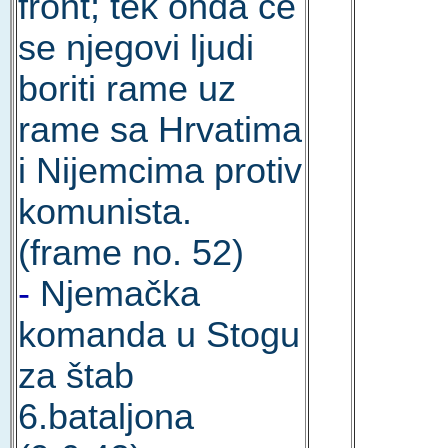
front; tek onda će
se njegovi ljudi
boriti rame uz
rame sa Hrvatima
i Nijemcima protiv
komunista.
(frame no. 52)
-
Njemačka
komanda u Stogu
za štab
6.bataljona