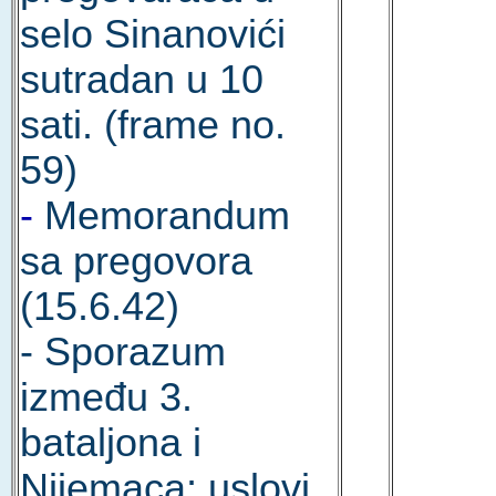
selo Sinanovići
sutradan u 10
sati. (frame no.
59)
-
Memorandum
sa pregovora
(15.6.42)
- Sporazum
između 3.
bataljona i
Nijemaca; uslovi