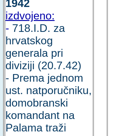
1942
izdvojeno:
-
718.I.D. za
hrvatskog
generala pri
diviziji (20.7.42)
- Prema jednom
ust. natporučniku,
domobranski
komandant na
Palama traži