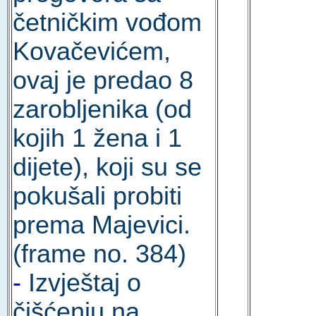
četničkim vođom
Kovačevićem,
ovaj je predao 8
zarobljenika (od
kojih 1 žena i 1
dijete), koji su se
pokušali probiti
prema Majevici.
(frame no. 384)
-
Izvještaj o
čišćenju na