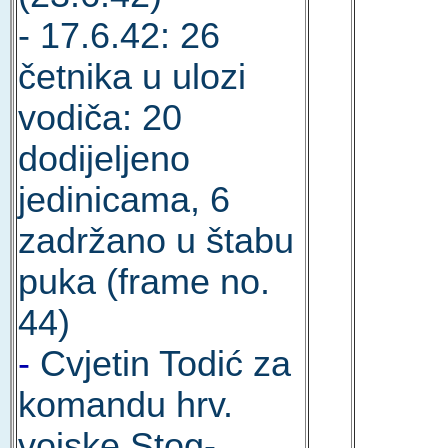
- 17.6.42: 26
četnika u ulozi
vodiča: 20
dodijeljeno
jedinicama, 6
zadržano u štabu
puka (frame no.
44)
-
Cvjetin Todić za
komandu hrv.
vojske Stog-