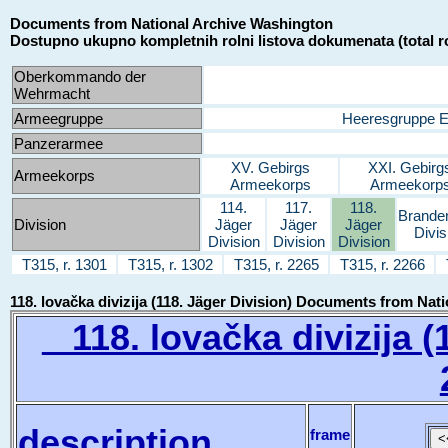
Documents from National Archive Washington
Dostupno ukupno kompletnih rolni listova dokumenata (total ro
Oberkommando der
Wehrmacht
Armeegruppe
Heeresgruppe 
Panzerarmee
XV. Gebirgs
XXI. Gebirg
Armeekorps
Armeekorps
Armeekorp
114.
117.
118.
Brande
Division
Jäger
Jäger
Jäger
Divis
Division
Division
Division
T315, r. 1301
T315, r. 1302
T315, r. 2265
T315, r. 2266
118. lovačka divizija (118. Jäger Division) Documents from Na
118. lovačka divizija (1
description
frame