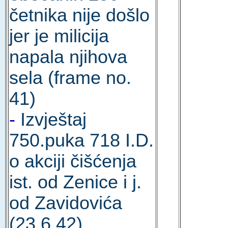
četnika nije došlo
jer je milicija
napala njihova
sela (frame no.
41)
-
Izvještaj
750.puka 718 I.D.
o akciji čišćenja
ist. od Zenice i j.
od Zavidovića
(23.6.42)