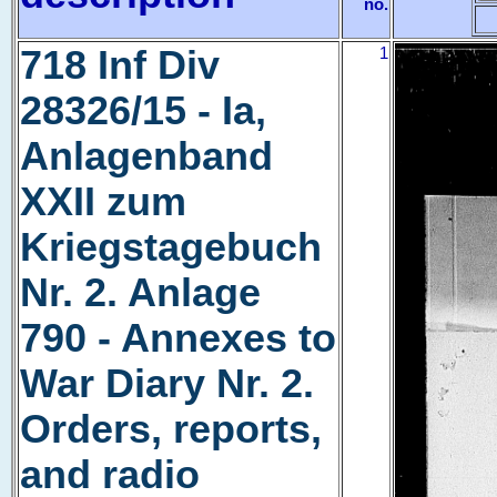
no.
718 Inf Div
1
28326/15 - Ia,
Anlagenband
XXII zum
Kriegstagebuch
Nr. 2. Anlage
790 - Annexes to
War Diary Nr. 2.
Orders, reports,
and radio