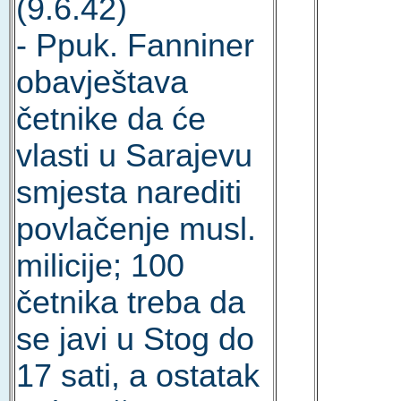
(9.6.42)
- Ppuk. Fanniner
obavještava
četnike da će
vlasti u Sarajevu
smjesta narediti
povlačenje musl.
milicije; 100
četnika treba da
se javi u Stog do
17 sati, a ostatak