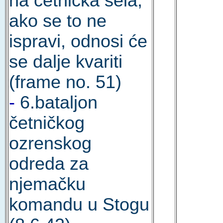
na četnička sela;
ako se to ne
ispravi, odnosi će
se dalje kvariti
(frame no. 51)
-
6.bataljon
četničkog
ozrenskog
odreda za
njemačku
komandu u Stogu