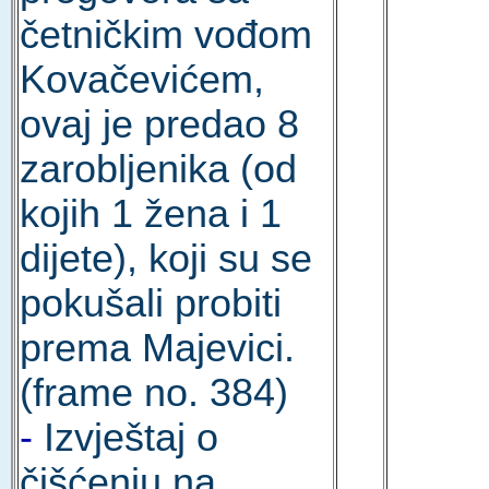
četničkim vođom
Kovačevićem,
ovaj je predao 8
zarobljenika (od
kojih 1 žena i 1
dijete), koji su se
pokušali probiti
prema Majevici.
(frame no. 384)
-
Izvještaj o
čišćenju na