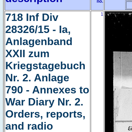
no.
718 Inf Div
1
28326/15 - Ia,
Anlagenband
XXII zum
Kriegstagebuch
Nr. 2. Anlage
790 - Annexes to
War Diary Nr. 2.
Orders, reports,
and radio