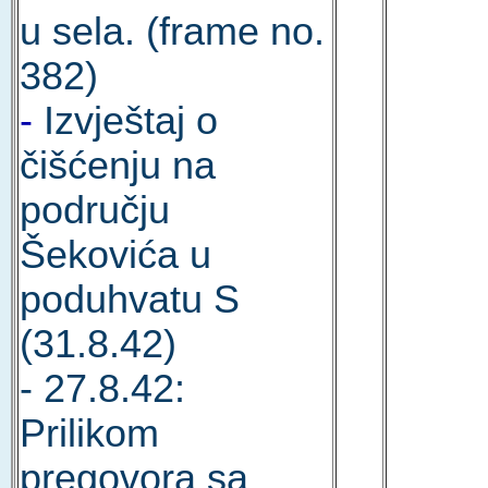
u sela. (frame no.
382)
-
Izvještaj o
čišćenju na
području
Šekovića u
poduhvatu S
(31.8.42)
- 27.8.42:
Prilikom
pregovora sa