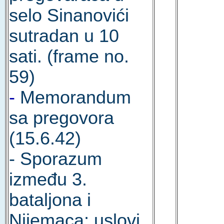
selo Sinanovići
sutradan u 10
sati. (frame no.
59)
-
Memorandum
sa pregovora
(15.6.42)
- Sporazum
između 3.
bataljona i
Nijemaca; uslovi