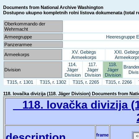
Documents from National Archive Washington
Dostupno ukupno kompletnih rolni listova dokumenata (total ro
Oberkommando der
Wehrmacht
Armeegruppe
Heeresgruppe 
Panzerarmee
XV. Gebirgs
XXI. Gebirg
Armeekorps
Armeekorps
Armeekorp
114.
117.
118.
Brande
Division
Jäger
Jäger
Jäger
Divis
Division
Division
Division
T315, r. 1301
T315, r. 1302
T315, r. 2265
T315, r. 2266
118. lovačka divizija (118. Jäger Division) Documents from Na
118. lovačka divizija (1
description
frame