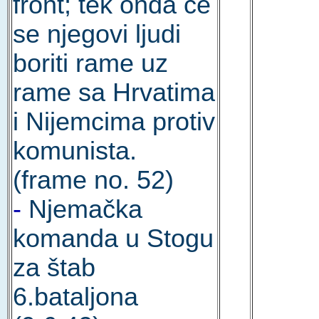
front; tek onda će
se njegovi ljudi
boriti rame uz
rame sa Hrvatima
i Nijemcima protiv
komunista.
(frame no. 52)
-
Njemačka
komanda u Stogu
za štab
6.bataljona