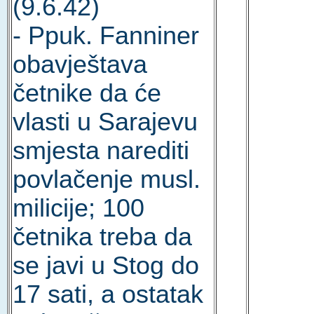
(9.6.42)
- Ppuk. Fanniner
obavještava
četnike da će
vlasti u Sarajevu
smjesta narediti
povlačenje musl.
milicije; 100
četnika treba da
se javi u Stog do
17 sati, a ostatak