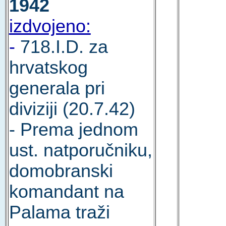
1942
izdvojeno:
-
718.I.D. za
hrvatskog
generala pri
diviziji (20.7.42)
- Prema jednom
ust. natporučniku,
domobranski
komandant na
Palama traži