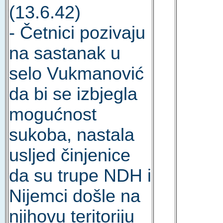
(13.6.42)
- Četnici pozivaju
na sastanak u
selo Vukmanović
da bi se izbjegla
mogućnost
sukoba, nastala
usljed činjenice
da su trupe NDH i
Nijemci došle na
njihovu teritoriju