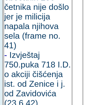
četnika nije došlo
jer je milicija
napala njihova
sela (frame no.
41)
-
Izvještaj
750.puka 718 I.D.
o akciji čišćenja
ist. od Zenice i j.
od Zavidovića
(23.6.42)