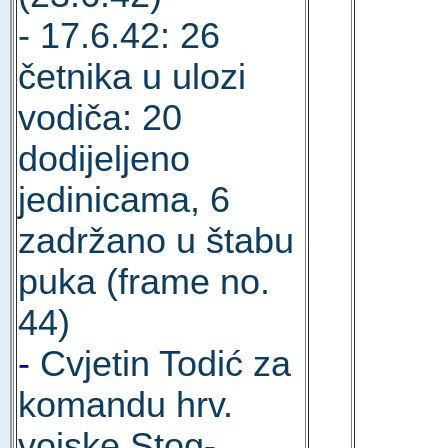
- 17.6.42: 26
četnika u ulozi
vodiča: 20
dodijeljeno
jedinicama, 6
zadržano u štabu
puka (frame no.
44)
-
Cvjetin Todić za
komandu hrv.
vojske Stog-