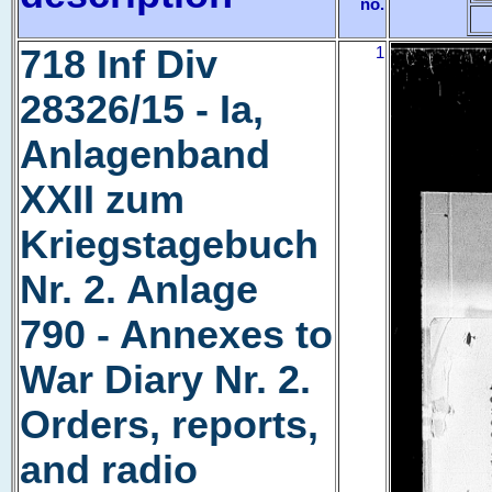
no.
718 Inf Div
1
28326/15 - Ia,
Anlagenband
XXII zum
Kriegstagebuch
Nr. 2. Anlage
790 - Annexes to
War Diary Nr. 2.
Orders, reports,
and radio