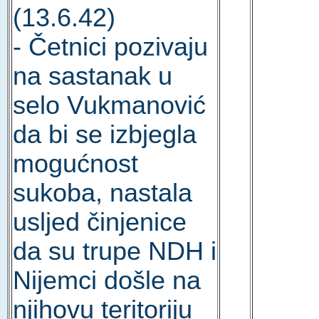
(13.6.42)
- Četnici pozivaju
na sastanak u
selo Vukmanović
da bi se izbjegla
mogućnost
sukoba, nastala
usljed činjenice
da su trupe NDH i
Nijemci došle na
njihovu teritoriju