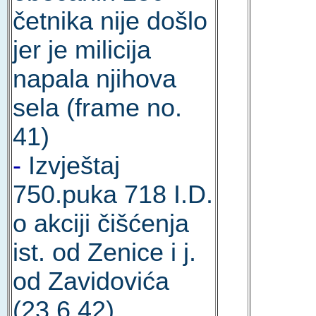
četnika nije došlo
jer je milicija
napala njihova
sela (frame no.
41)
-
Izvještaj
750.puka 718 I.D.
o akciji čišćenja
ist. od Zenice i j.
od Zavidovića
(23.6.42)