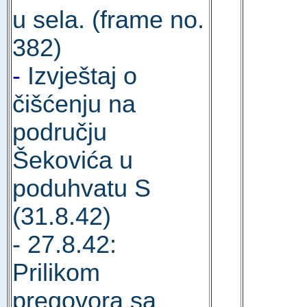
u sela. (frame no.
382)
-
Izvještaj o
čišćenju na
području
Šekovića u
poduhvatu S
(31.8.42)
- 27.8.42:
Prilikom
pregovora sa