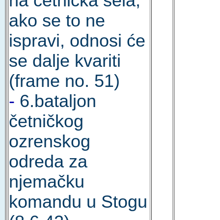
na četnička sela;
ako se to ne
ispravi, odnosi će
se dalje kvariti
(frame no. 51)
-
6.bataljon
četničkog
ozrenskog
odreda za
njemačku
komandu u Stogu