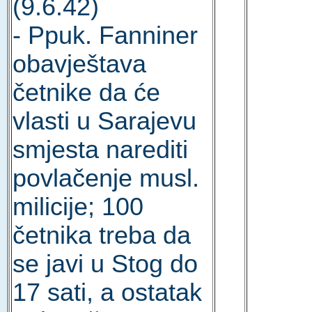
(9.6.42)
- Ppuk. Fanniner
obavještava
četnike da će
vlasti u Sarajevu
smjesta narediti
povlačenje musl.
milicije; 100
četnika treba da
se javi u Stog do
17 sati, a ostatak