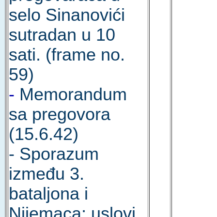
selo Sinanovići
sutradan u 10
sati. (frame no.
59)
-
Memorandum
sa pregovora
(15.6.42)
- Sporazum
između 3.
bataljona i
Nijemaca; uslovi