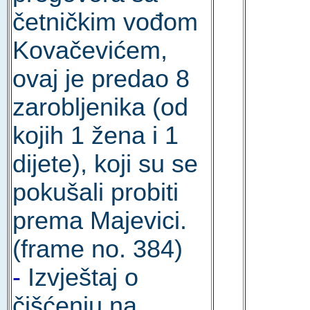
četničkim vođom
Kovačevićem,
ovaj je predao 8
zarobljenika (od
kojih 1 žena i 1
dijete), koji su se
pokušali probiti
prema Majevici.
(frame no. 384)
-
Izvještaj o
čišćenju na