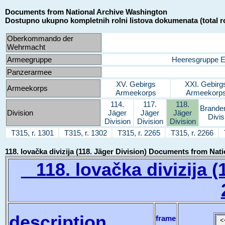
Documents from National Archive Washington
Dostupno ukupno kompletnih rolni listova dokumenata (total ro
Oberkommando der
Wehrmacht
Armeegruppe
Heeresgruppe 
Panzerarmee
XV. Gebirgs
XXI. Gebirg
Armeekorps
Armeekorps
Armeekorp
114.
117.
118.
Brande
Division
Jäger
Jäger
Jäger
Divis
Division
Division
Division
T315, r. 1301
T315, r. 1302
T315, r. 2265
T315, r. 2266
118. lovačka divizija (118. Jäger Division) Documents from Na
118. lovačka divizija (1
description
frame