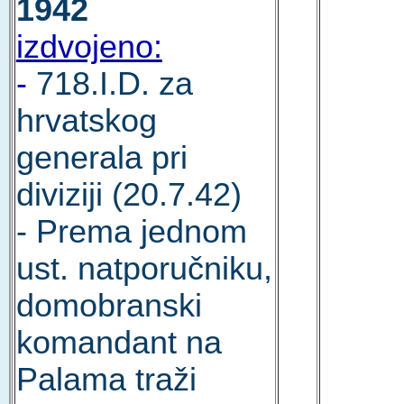
1942
izdvojeno:
-
718.I.D. za
hrvatskog
generala pri
diviziji (20.7.42)
- Prema jednom
ust. natporučniku,
domobranski
komandant na
Palama traži