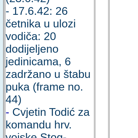
- 17.6.42: 26
četnika u ulozi
vodiča: 20
dodijeljeno
jedinicama, 6
zadržano u štabu
puka (frame no.
44)
-
Cvjetin Todić za
komandu hrv.
vojske Stog-