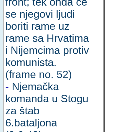
front; tek onda će
se njegovi ljudi
boriti rame uz
rame sa Hrvatima
i Nijemcima protiv
komunista.
(frame no. 52)
-
Njemačka
komanda u Stogu
za štab
6.bataljona