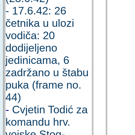
- 17.6.42: 26
četnika u ulozi
vodiča: 20
dodijeljeno
jedinicama, 6
zadržano u štabu
puka (frame no.
44)
-
Cvjetin Todić za
komandu hrv.
vojske Stog-