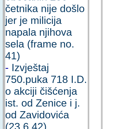
četnika nije došlo
jer je milicija
napala njihova
sela (frame no.
41)
-
Izvještaj
750.puka 718 I.D.
o akciji čišćenja
ist. od Zenice i j.
od Zavidovića
(23.6.42)