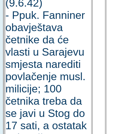
(9.6.42)
- Ppuk. Fanniner
obavještava
četnike da će
vlasti u Sarajevu
smjesta narediti
povlačenje musl.
milicije; 100
četnika treba da
se javi u Stog do
17 sati, a ostatak