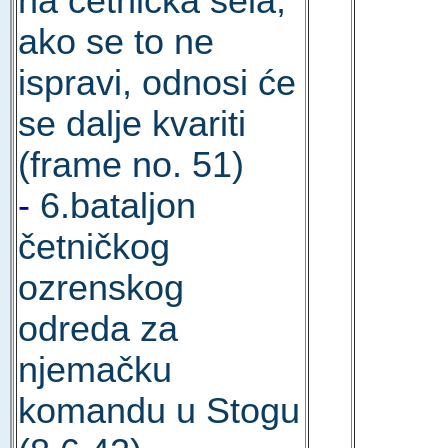
na četnička sela;
ako se to ne
ispravi, odnosi će
se dalje kvariti
(frame no. 51)
-
6.bataljon
četničkog
ozrenskog
odreda za
njemačku
komandu u Stogu