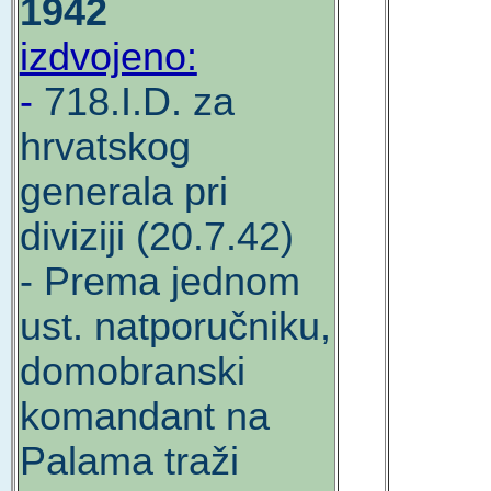
1942
izdvojeno:
-
718.I.D. za
hrvatskog
generala pri
diviziji (20.7.42)
- Prema jednom
ust. natporučniku,
domobranski
komandant na
Palama traži