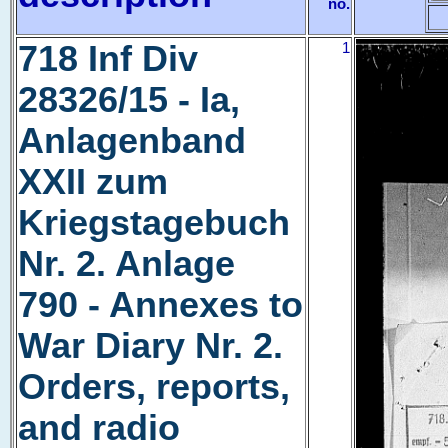
no.
718 Inf Div
1
28326/15 - Ia,
Anlagenband
XXII zum
Kriegstagebuch
Nr. 2. Anlage
790 - Annexes to
War Diary Nr. 2.
Orders, reports,
and radio