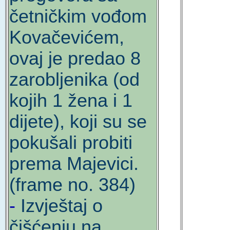
četničkim vođom
Kovačevićem,
ovaj je predao 8
zarobljenika (od
kojih 1 žena i 1
dijete), koji su se
pokušali probiti
prema Majevici.
(frame no. 384)
-
Izvještaj o
čišćenju na