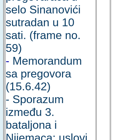
selo Sinanovići
sutradan u 10
sati. (frame no.
59)
-
Memorandum
sa pregovora
(15.6.42)
- Sporazum
između 3.
bataljona i
Nijemaca; uslovi