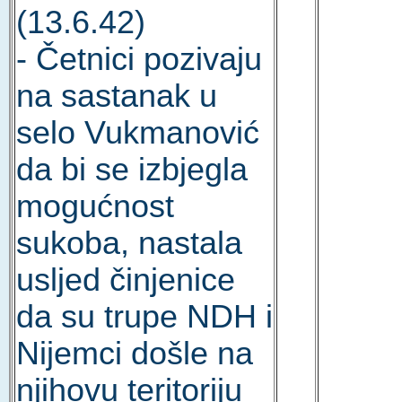
(13.6.42)
- Četnici pozivaju
na sastanak u
selo Vukmanović
da bi se izbjegla
mogućnost
sukoba, nastala
usljed činjenice
da su trupe NDH i
Nijemci došle na
njihovu teritoriju