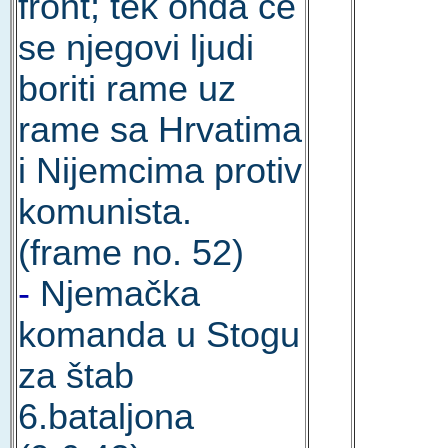
front; tek onda će
se njegovi ljudi
boriti rame uz
rame sa Hrvatima
i Nijemcima protiv
komunista.
(frame no. 52)
-
Njemačka
komanda u Stogu
za štab
6.bataljona