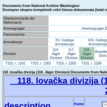
Documents from National Archive Washington
Dostupno ukupno kompletnih rolni listova dokumenata (total ro
Oberkommando der
Wehrmacht
Armeegruppe
Heeresgruppe 
Panzerarmee
XV. Gebirgs
XXI. Gebirg
Armeekorps
Armeekorps
Armeekorp
114.
117.
118.
Brande
Division
Jäger
Jäger
Jäger
Divis
Division
Division
Division
T315, r. 1301
T315, r. 1302
T315, r. 2265
T315, r. 2266
118. lovačka divizija (118. Jäger Division) Documents from Na
118. lovačka divizija (1
description
frame