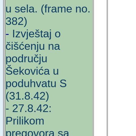
u sela. (frame no.
382)
-
Izvještaj o
čišćenju na
području
Šekovića u
poduhvatu S
(31.8.42)
- 27.8.42:
Prilikom
pregovora sa