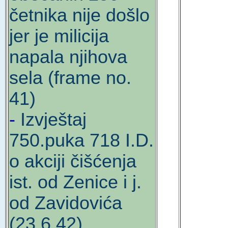
četnika nije došlo
jer je milicija
napala njihova
sela (frame no.
41)
-
Izvještaj
750.puka 718 I.D.
o akciji čišćenja
ist. od Zenice i j.
od Zavidovića
(23.6.42)