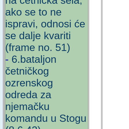
na četnička sela;
ako se to ne
ispravi, odnosi će
se dalje kvariti
(frame no. 51)
-
6.bataljon
četničkog
ozrenskog
odreda za
njemačku
komandu u Stogu