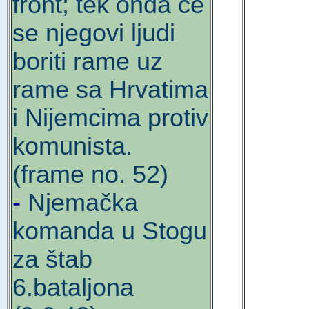
front; tek onda će
se njegovi ljudi
boriti rame uz
rame sa Hrvatima
i Nijemcima protiv
komunista.
(frame no. 52)
-
Njemačka
komanda u Stogu
za štab
6.bataljona