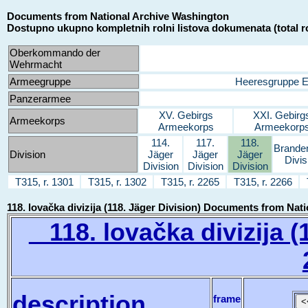
Documents from National Archive Washington
Dostupno ukupno kompletnih rolni listova dokumenata (total ro
Oberkommando der
Wehrmacht
Armeegruppe
Heeresgruppe 
Panzerarmee
XV. Gebirgs
XXI. Gebirg
Armeekorps
Armeekorps
Armeekorp
114.
117.
118.
Brande
Division
Jäger
Jäger
Jäger
Divis
Division
Division
Division
T315, r. 1301
T315, r. 1302
T315, r. 2265
T315, r. 2266
118. lovačka divizija (118. Jäger Division) Documents from Na
118. lovačka divizija (1
description
frame