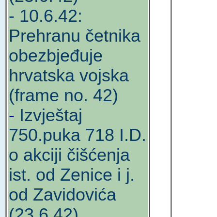
- 10.6.42:
Prehranu četnika
obezbjeđuje
hrvatska vojska
(frame no. 42)
-
Izvještaj
750.puka 718 I.D.
o akciji čišćenja
ist. od Zenice i j.
od Zavidovića
(23.6.42)