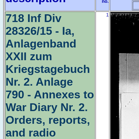
no.
718 Inf Div
1
28326/15 - Ia,
Anlagenband
XXII zum
Kriegstagebuch
Nr. 2. Anlage
790 - Annexes to
War Diary Nr. 2.
Orders, reports,
and radio