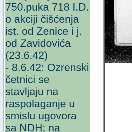
750.puka 718 I.D.
o akciji čišćenja
ist. od Zenice i j.
od Zavidovića
(23.6.42)
- 8.6.42: Ozrenski
četnici se
stavljaju na
raspolaganje u
smislu ugovora
sa NDH; na