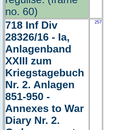
no. 60)
718 Inf Div
257
28326/16 - Ia,
Anlagenband
XXIII zum
Kriegstagebuch
Nr. 2. Anlagen
851-950 -
Annexes to War
Diary Nr. 2.