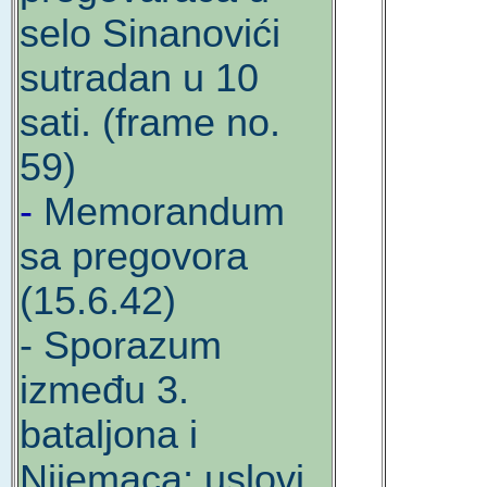
selo Sinanovići
sutradan u 10
sati. (frame no.
59)
-
Memorandum
sa pregovora
(15.6.42)
- Sporazum
između 3.
bataljona i
Nijemaca; uslovi