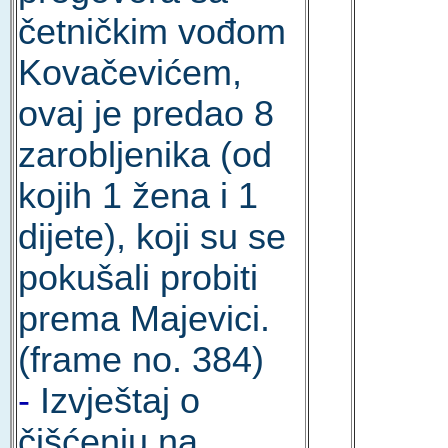
četničkim vođom
Kovačevićem,
ovaj je predao 8
zarobljenika (od
kojih 1 žena i 1
dijete), koji su se
pokušali probiti
prema Majevici.
(frame no. 384)
-
Izvještaj o
čišćenju na