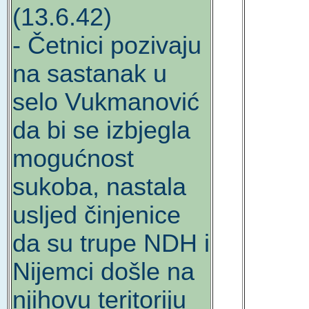
(13.6.42)
- Četnici pozivaju
na sastanak u
selo Vukmanović
da bi se izbjegla
mogućnost
sukoba, nastala
usljed činjenice
da su trupe NDH i
Nijemci došle na
njihovu teritoriju