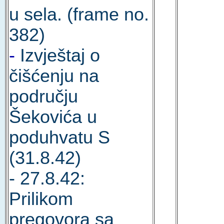
u sela. (frame no.
382)
-
Izvještaj o
čišćenju na
području
Šekovića u
poduhvatu S
(31.8.42)
- 27.8.42:
Prilikom
pregovora sa