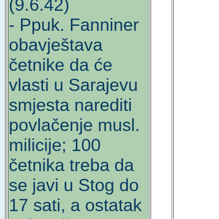
(9.6.42)
- Ppuk. Fanniner
obavještava
četnike da će
vlasti u Sarajevu
smjesta narediti
povlačenje musl.
milicije; 100
četnika treba da
se javi u Stog do
17 sati, a ostatak