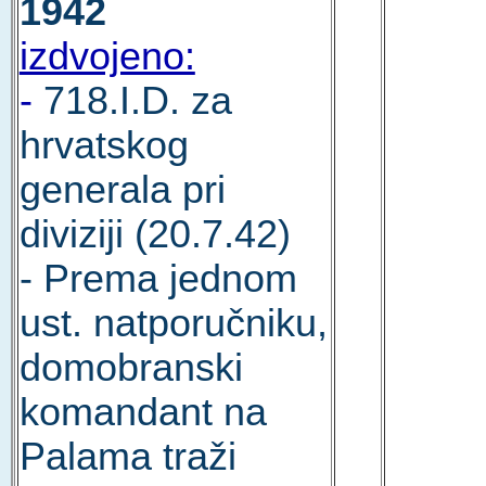
1942
izdvojeno:
-
718.I.D. za
hrvatskog
generala pri
diviziji (20.7.42)
- Prema jednom
ust. natporučniku,
domobranski
komandant na
Palama traži