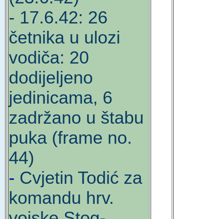
- 17.6.42: 26
četnika u ulozi
vodiča: 20
dodijeljeno
jedinicama, 6
zadržano u štabu
puka (frame no.
44)
-
Cvjetin Todić za
komandu hrv.
vojske Stog-