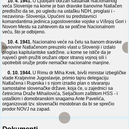
⚔️
10. 4. 1941.
U Ljubljani održan sastanak Nacionalnog
veća Slovenije na kome je ban dravske banovine Natlačen
predložio da se, po ugledu na ustašku NDH, proglasi i -
nezavisna- Slovenija. Upućeni su predstavnici
komandantima jedinica jugoslovenske vojske u Višnjoj Gori i
Novom Mestu sa zahtevom da se potčine Nacionalnom
veću, što je odbijeno.
⚔️
10. 4. 1941.
Nacionalno veće na čelu sa banom dravske
banovine Natlačenom preuzelo vlast u Sloveniji i izdalo
proglas kapitulantske sadržine. u kome se ističe da je
najveći greh pružiti oružani otpor stranoj vojnoj sili i
upotrebiti oružje protiv nemačke nacionalne manjine.
⚔️
0. 10. 1944.
U Rimu dr Miha Krek, bivši ministar izbegličke
vlade Kraljevine Jugoslavije, primio tajnu delegaciju
Natlačena i Rupnika i s njom izradio plan o stvaranju
samostalne slovenačke države, koja će, u zajednici sa
četnicima Draže Mihailovića, Seljačkom zaštitom HSS - i
ustaškim i domobranskim snagama Ante Pavelića,
organizovati tzv. slovenački mostobran da bi se sprečio
prodor NOVJ na zapad.
Dokumenti