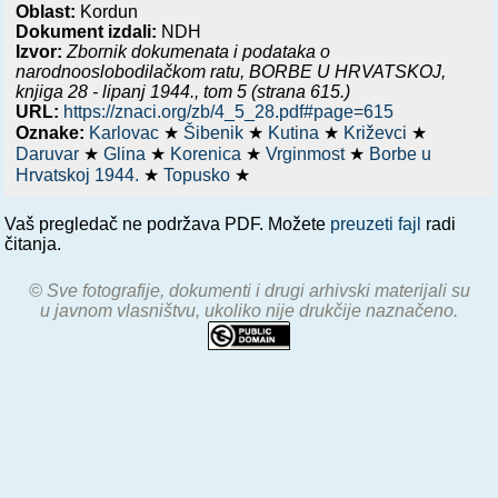
Oblast:
Kordun
Dokument izdali:
NDH
Izvor:
Zbornik dokumenata i podataka o
narodnooslobodilačkom ratu,
BORBE U HRVATSKOJ,
knjiga 28 - lipanj 1944.
, tom 5 (strana 615.)
URL:
https://znaci.org/zb/4_5_28.pdf#page=615
Oznake:
Karlovac
★
Šibenik
★
Kutina
★
Križevci
★
Daruvar
★
Glina
★
Korenica
★
Vrginmost
★
Borbe u
Hrvatskoj 1944.
★
Topusko
★
Vaš pregledač ne podržava PDF. Možete
preuzeti fajl
radi
čitanja.
© Sve fotografije, dokumenti i drugi arhivski materijali su
u javnom vlasništvu, ukoliko nije drukčije naznačeno.