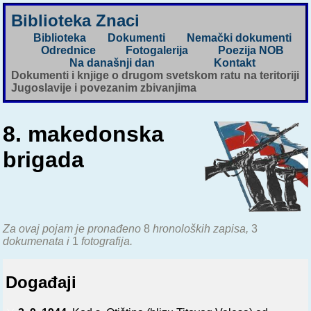
Biblioteka Znaci
Biblioteka
Dokumenti
Nemački dokumenti
Odrednice
Fotogalerija
Poezija NOB
Na današnji dan
Kontakt
Dokumenti i knjige o drugom svetskom ratu na teritoriji
Jugoslavije i povezanim zbivanjima
8. makedonska
brigada
Za ovaj pojam je pronađeno
8
hronoloških zapisa,
3
dokumenata i
1
fotografija.
Događaji