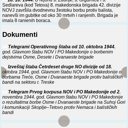
Sedlareva (kod Tetova) 8. makedonska brigada 42. divizije
NOVJ završila dvodnevnu žestoku borbu protiv balista,
nanevši im gubitke od oko 30 mrtvih i ranjenih. Brigada je
imala 8 ranjenih boraca.
⚔️
20. 12. 1944.
U rejonu s. Vručevaea i s. Ogušta (blizu
Dokumenti
Gn.jilana) iznenada napale jake snage balista dva bataljon i
8. makedonske NO brigade i dva bataljona 17. makedonske
NO brigade. Posle teške noćne borbe bataljoni su se povukli
📜
Telegrami Operativnog štaba od 10. oktobra 1944.
za Gnjilane.
god. Glavnom štabu NOV i PO Makedonije o borbenim
dejstvima Osme, Desete i Dvanaeste brigade
⚔️
23. 12. 1944.
Na jedinice 8. i 17. makedonske NO brigade
i jedan bataljon 5. kosovsko-metohijske NO brigade u
📜
Izveštaj štaba Četrdeset druge NO divizije od 18.
Gnjilanu napale jake snage balista i manji broj četnika.
oktobra 1944. god. Glavnom štabu NOV i PO Makedonije o
Posle tročasovnih uličnih borbi balisti su proterani iz grada.
borbama Treće, Osme i Dvanaeste brigade protiv balističkih
Goneći neprijatelja jedinice NOVJ oslobodile su sela
bandi na sektoru r. Treske
Mališevo i Silovce.
📜
Telegram Prvog korpusa NOV i PO Makedonije od 2.
novembra 1944. god. Glavnom štabu NOV i PO Makedonije
o rezultatima borbe Osme i Dvanaeste brigade na Suhoj Gori
i komunikaciji Skoplje–Tetovo protiv Nemaca i balističkih
bandi