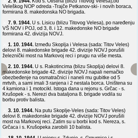
⚔️
2. 9. 1944.
Kod s. Otiština (blizu Titovog Velesa),od
Veleškog NOP odreda -Trajče Petkanov-ski- i novih boraca,
formirana 8. makedonska NO brigada.
⚔️
7. 9. 1944.
U s. Lisicu (blizu Titovog Velesa), po naređenju
VŠ NOV i POJ, od 3, 8. i 12. makedonske NO brigade
formirana 42. divizija NOVJ.
⚔️
1. 10. 1944.
Između Skoplja i Velesa (sada: Titov Veles)
delovi 8. makedonske brigade 42. divizije NOVJ porušili
železnički most na Markovoj reci i prugu na više mesta.
⚔️
2. 10. 1944.
U s. Rakotincima (blizu Skoplja) delovi 8.
makedonske brigade 42. divizije NOVJ napali nemačko
obezbeđenje na osmatračnici i naneli mu gubitke od 5
mrtvih, a sami imali 3 ranjena i 2 nestala borca. Uništena su
4 kamiona i 1 motocikl. Istoga dana u rejonu s. Grčac - s.
Krušopek - s. Nerezi dva bataljona 8. brigade vodila su
borbu protiv balista.
⚔️
3. 10. 1944.
Na putu Skoplje-Veles (sada: Titov Veles)
delovi 8. makedonske brigade 42. divizije NOVJ porušili
most na Markovoj reci. Zatim su u borbi kod s. Nereza, s.
Grčaca i s. Krušopeka zarobili 10 balista.
⚔️
18. 10. 1944.
U rejonu s. Zdunje, s. Grgurnice i s.