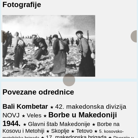
Fotografije
Povezane odrednice
Bali Kombetar
42. makedonska divizija
★
Borbe u Makedoniji
NOVJ
Veles
★
★
1944.
Glavni štab Makedonije
Borbe na
★
★
Kosovu i Metohiji
Skoplje
Tetovo
★
★
★
5. kosovsko-
17. makedonska brigada
metohijska brigada
★
★
Diverzije u