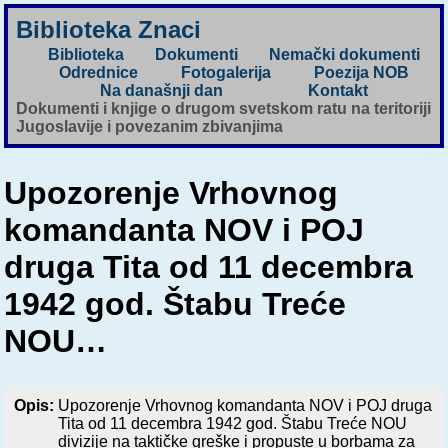
Biblioteka Znaci
Biblioteka
Dokumenti
Nemački dokumenti
Odrednice
Fotogalerija
Poezija NOB
Na današnji dan
Kontakt
Dokumenti i knjige o drugom svetskom ratu na teritoriji
Jugoslavije i povezanim zbivanjima
Upozorenje Vrhovnog
komandanta NOV i POJ
druga Tita od 11 decembra
1942 god. Štabu Treće
NOU…
Opis:
Upozorenje Vrhovnog komandanta NOV i POJ druga
Tita od 11 decembra 1942 god. Štabu Treće NOU
divizije na taktičke greške i propuste u borbama za