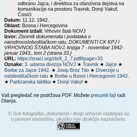
odbranu Jajca, i direktiva za ofanzivna dejstva na
komunikacije na prostoru Travnik, Donji Vakuf,
Ćosići
Datum:
11.12. 1942.
Oblast:
Bosna i Hercegovina
Dokument izdali:
Vrhovni štab NOVJ
Izvor:
Zbornik dokumenata i podataka o
narodnooslobodilačkom ratu,
DOKUMENTI CK KPJ I
VRHOVNOG ŠTABA NOVJ, knjiga 7 - novembar 1942-
januar 1943.
, tom 2 (strana 33.)
URL:
https://znaci.org/zb/4_2_7.pdf#page=33
Oznake:
3. udarna divizija NOVJ
★
Travnik
★
Jajce
★
Borbe za Jajce 1942.
★
Josip Broz Tito
★
Diverzije u
oslobodilačkom ratu
★
Borbe u Bosni i Hercegovini 1942.
★
Partizanska taktika
★
Donji Vakuf
★
Vaš pregledač ne podržava PDF. Možete
preuzeti fajl
radi
čitanja.
© Sve fotografije, dokumenti i drugi arhivski materijali su
u javnom vlasništvu, ukoliko nije drukčije naznačeno.