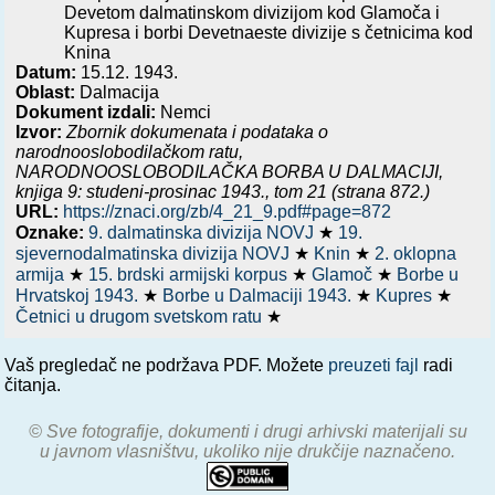
Devetom dalmatinskom divizijom kod Glamoča i
Kupresa i borbi Devetnaeste divizije s četnicima kod
Knina
Datum:
15.12. 1943.
Oblast:
Dalmacija
Dokument izdali:
Nemci
Izvor:
Zbornik dokumenata i podataka o
narodnooslobodilačkom ratu,
NARODNOOSLOBODILAČKA BORBA U DALMACIJI,
knjiga 9: studeni-prosinac 1943.
, tom 21 (strana 872.)
URL:
https://znaci.org/zb/4_21_9.pdf#page=872
Oznake:
9. dalmatinska divizija NOVJ
★
19.
sjevernodalmatinska divizija NOVJ
★
Knin
★
2. oklopna
armija
★
15. brdski armijski korpus
★
Glamoč
★
Borbe u
Hrvatskoj 1943.
★
Borbe u Dalmaciji 1943.
★
Kupres
★
Četnici u drugom svetskom ratu
★
Vaš pregledač ne podržava PDF. Možete
preuzeti fajl
radi
čitanja.
© Sve fotografije, dokumenti i drugi arhivski materijali su
u javnom vlasništvu, ukoliko nije drukčije naznačeno.