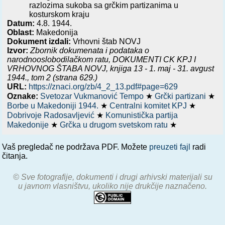
razlozima sukoba sa grčkim partizanima u
kosturskom kraju
Datum:
4.8. 1944.
Oblast:
Makedonija
Dokument izdali:
Vrhovni štab NOVJ
Izvor:
Zbornik dokumenata i podataka o
narodnooslobodilačkom ratu,
DOKUMENTI CK KPJ I
VRHOVNOG ŠTABA NOVJ, knjiga 13 - 1. maj - 31. avgust
1944.
, tom 2 (strana 629.)
URL:
https://znaci.org/zb/4_2_13.pdf#page=629
Oznake:
Svetozar Vukmanović Tempo
★
Grčki partizani
★
Borbe u Makedoniji 1944.
★
Centralni komitet KPJ
★
Dobrivoje Radosavljević
★
Komunistička partija
Makedonije
★
Grčka u drugom svetskom ratu
★
Vaš pregledač ne podržava PDF. Možete
preuzeti fajl
radi
čitanja.
© Sve fotografije, dokumenti i drugi arhivski materijali su
u javnom vlasništvu, ukoliko nije drukčije naznačeno.