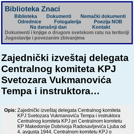
Biblioteka Znaci
Biblioteka
Dokumenti
Nemački dokumenti
Odrednice
Fotogalerija
Poezija NOB
Na današnji dan
Kontakt
Dokumenti i knjige o drugom svetskom ratu na teritoriji
Jugoslavije i povezanim zbivanjima
Zajednički izveštaj delegata
Centralnog komiteta KPJ
Svetozara Vukmanovića
Tempa i instruktora…
Opis:
Zajednički izveštaj delegata Centralnog komiteta
KPJ Svetozara Vukmanovića Tempa i instruktora
Centralnog komiteta KPJ pri Centralnom komitetu
KP Makedonije Dobrivoja Radosavljevića Ljuba od
4. avgusta 1944. Centralnom komitetu KPJ o