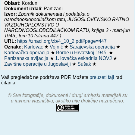
Oblast:
Kordun
Dokument izdali:
Partizani
Izvor:
Zbornik dokumenata i podataka o
narodnooslobodilačkom ratu,
JUGOSLOVENSKO RATNO
VAZDUHOPLOVSTVO U
NARODNOOSLOBODILAČKOM RATU, knjiga 2 - mart-jun
1945.
, tom 10 (strana 447.)
URL:
https://znaci.org/zb/4_10_2.pdf#page=447
Oznake:
Karlovac
★
Vojnić
★
Sarajevska operacija
★
Karlovačka operacija
★
Borbe u Hrvatskoj 1945.
★
Partizanska avijacija
★
1. lovačka eskadrila NOVJ
★
Završne operacije u Jugoslaviji
★
Sušak
★
Vaš pregledač ne podržava PDF. Možete
preuzeti fajl
radi
čitanja.
© Sve fotografije, dokumenti i drugi arhivski materijali su
u javnom vlasništvu, ukoliko nije drukčije naznačeno.