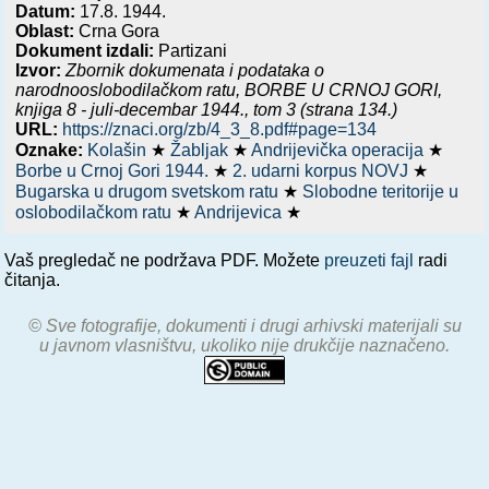
Datum:
17.8. 1944.
Oblast:
Crna Gora
Dokument izdali:
Partizani
Izvor:
Zbornik dokumenata i podataka o
narodnooslobodilačkom ratu,
BORBE U CRNOJ GORI,
knjiga 8 - juli-decembar 1944.
, tom 3 (strana 134.)
URL:
https://znaci.org/zb/4_3_8.pdf#page=134
Oznake:
Kolašin
★
Žabljak
★
Andrijevička operacija
★
Borbe u Crnoj Gori 1944.
★
2. udarni korpus NOVJ
★
Bugarska u drugom svetskom ratu
★
Slobodne teritorije u
oslobodilačkom ratu
★
Andrijevica
★
Vaš pregledač ne podržava PDF. Možete
preuzeti fajl
radi
čitanja.
© Sve fotografije, dokumenti i drugi arhivski materijali su
u javnom vlasništvu, ukoliko nije drukčije naznačeno.