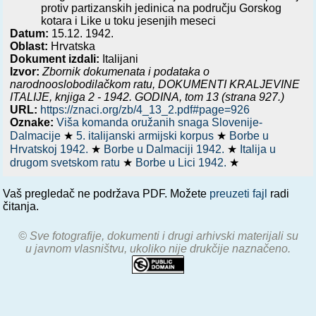
protiv partizanskih jedinica na području Gorskog
kotara i Like u toku jesenjih meseci
Datum:
15.12. 1942.
Oblast:
Hrvatska
Dokument izdali:
Italijani
Izvor:
Zbornik dokumenata i podataka o
narodnooslobodilačkom ratu,
DOKUMENTI KRALJEVINE
ITALIJE, knjiga 2 - 1942. GODINA
, tom 13 (strana 927.)
URL:
https://znaci.org/zb/4_13_2.pdf#page=926
Oznake:
Viša komanda oružanih snaga Slovenije-
Dalmacije
★
5. italijanski armijski korpus
★
Borbe u
Hrvatskoj 1942.
★
Borbe u Dalmaciji 1942.
★
Italija u
drugom svetskom ratu
★
Borbe u Lici 1942.
★
Vaš pregledač ne podržava PDF. Možete
preuzeti fajl
radi
čitanja.
© Sve fotografije, dokumenti i drugi arhivski materijali su
u javnom vlasništvu, ukoliko nije drukčije naznačeno.