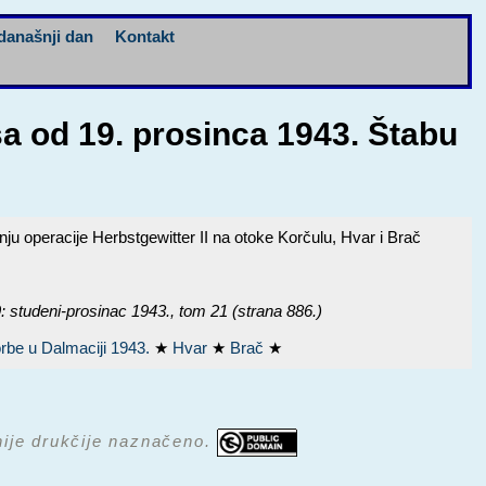
današnji dan
Kontakt
 od 19. prosinca 1943. Štabu
u operacije Herbstgewitter II na otoke Korčulu, Hvar i Brač
udeni-prosinac 1943.
, tom 21 (strana 886.)
rbe u Dalmaciji 1943.
★
Hvar
★
Brač
★
 nije drukčije naznačeno.