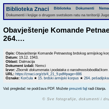
Biblioteka Znaci
Biblioteka
Dokumenti
Nema
Dokumenti i knjige o drugom svetskom ratu na teritoriji Jug
Obavještenje Komande Petnaes
264.…
Opis:
Obavještenje Komande Petnaestog brdskog armijskog korpusa
Datum:
19.12. 1943.
Oblast:
Dalmacija
Dokument izdali:
Nemci
Izvor:
Zbornik dokumenata i podataka o narodnooslobodilačkom 
URL:
https://znaci.org/zb/4_21_9.pdf#page=886
Oznake:
Korčula
★
15. brdski armijski korpus
★
264. pešadijska
Vaš pregledač ne podržava PDF. Možete
preuzeti fajl
radi čitanja.
© Sve fotografije, dokumenti i dr