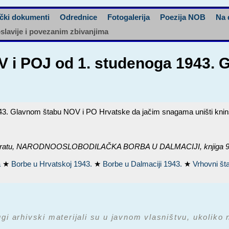
čki dokumenti
Odrednice
Fotogalerija
Poezija NOB
Na 
oslavije i povezanim zbivanjima
 i POJ od 1. studenoga 1943. 
43. Glavnom štabu NOV i PO Hrvatske da jačim snagama uništi kni
ratu,
NARODNOOSLOBODILAČKA BORBA U DALMACIJI, knjiga 9: st
a
★
Borbe u Hrvatskoj 1943.
★
Borbe u Dalmaciji 1943.
★
Vrhovni š
ugi arhivski materijali su u javnom vlasništvu, ukoliko