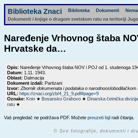
Biblioteka Znaci
Biblioteka
Dokumenti
Nema
Dokumenti i knjige o drugom svetskom ratu na teritoriji Jug
Naređenje Vrhovnog štaba NOV
Hrvatske da…
Opis:
Naređenje Vrhovnog štaba NOV i POJ od 1. studenoga 19
Datum:
1.11. 1943.
Oblast:
Dalmacija
Dokument izdali:
Partizani
Izvor:
Zbornik dokumenata i podataka o narodnooslobodilačkom 
URL:
https://znaci.org/zb/4_21_9.pdf#page=9
Oznake:
Knin
★
Bosansko Grahovo
★
Dinarska četnička divizij
ratu
★
Vaš pregledač ne podržava PDF. Možete
preuzeti fajl
radi čitanja.
© Sve fotografije, dokumenti i dr