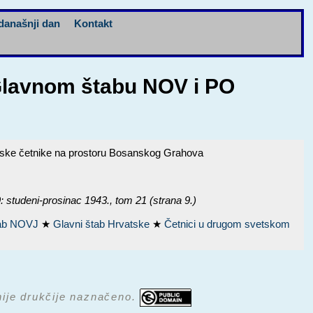
današnji dan
Kontakt
Glavnom štabu NOV i PO
nske četnike na prostoru Bosanskog Grahova
udeni-prosinac 1943.
, tom 21 (strana 9.)
tab NOVJ
★
Glavni štab Hrvatske
★
Četnici u drugom svetskom
 nije drukčije naznačeno.