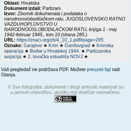
Oblast:
Hrvatska
Dokument izdali:
Partizani
Izvor:
Zbornik dokumenata i podataka o
narodnooslobodilačkom ratu,
JUGOSLOVENSKO RATNO
VAZDUHOPLOVSTVO U
NARODNOOSLOBODILAČKOM RATU, knjiga 1 - maj
1942-februar 1945.
, tom 10 (strana 285.)
URL:
https://znaci.org/zb/4_10_1.pdf#page=285
Oznake:
Sarajevo
★
Knin
★
Danilovgrad
★
Kninska
operacija
★
Borbe u Hrvatskoj 1944.
★
Partizanska
avijacija
★
2. lovačka eskadrila NOVJ
★
Vaš pregledač ne podržava PDF. Možete
preuzeti fajl
radi
čitanja.
© Sve fotografije, dokumenti i drugi arhivski materijali su
u javnom vlasništvu, ukoliko nije drukčije naznačeno.