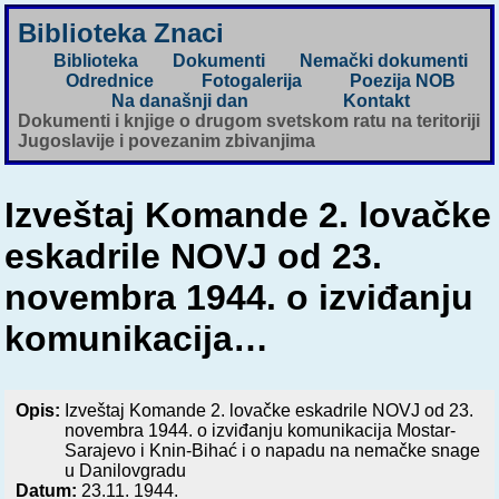
Biblioteka Znaci
Biblioteka
Dokumenti
Nemački dokumenti
Odrednice
Fotogalerija
Poezija NOB
Na današnji dan
Kontakt
Dokumenti i knjige o drugom svetskom ratu na teritoriji
Jugoslavije i povezanim zbivanjima
Izveštaj Komande 2. lovačke
eskadrile NOVJ od 23.
novembra 1944. o izviđanju
komunikacija…
Opis:
Izveštaj Komande 2. lovačke eskadrile NOVJ od 23.
novembra 1944. o izviđanju komunikacija Mostar-
Sarajevo i Knin-Bihać i o napadu na nemačke snage
u Danilovgradu
Datum:
23.11. 1944.