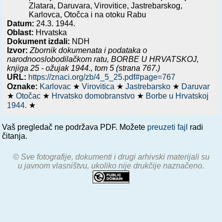
Zlatara, Daruvara, Virovitice, Jastrebarskog,
Karlovca, Otočca i na otoku Rabu
Datum:
24.3. 1944.
Oblast:
Hrvatska
Dokument izdali:
NDH
Izvor:
Zbornik dokumenata i podataka o
narodnooslobodilačkom ratu,
BORBE U HRVATSKOJ,
knjiga 25 - ožujak 1944.
, tom 5 (strana 767.)
URL:
https://znaci.org/zb/4_5_25.pdf#page=767
Oznake:
Karlovac
★
Virovitica
★
Jastrebarsko
★
Daruvar
★
Otočac
★
Hrvatsko domobranstvo
★
Borbe u Hrvatskoj
1944.
★
Vaš pregledač ne podržava PDF. Možete
preuzeti fajl
radi
čitanja.
© Sve fotografije, dokumenti i drugi arhivski materijali su
u javnom vlasništvu, ukoliko nije drukčije naznačeno.