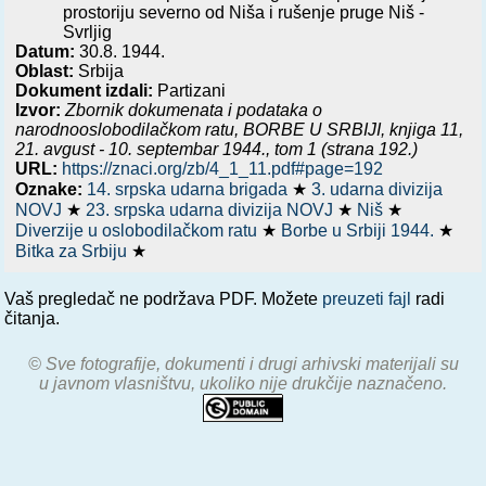
prostoriju severno od Niša i rušenje pruge Niš -
Svrljig
Datum:
30.8. 1944.
Oblast:
Srbija
Dokument izdali:
Partizani
Izvor:
Zbornik dokumenata i podataka o
narodnooslobodilačkom ratu,
BORBE U SRBIJI, knjiga 11,
21. avgust - 10. septembar 1944.
, tom 1 (strana 192.)
URL:
https://znaci.org/zb/4_1_11.pdf#page=192
Oznake:
14. srpska udarna brigada
★
3. udarna divizija
NOVJ
★
23. srpska udarna divizija NOVJ
★
Niš
★
Diverzije u oslobodilačkom ratu
★
Borbe u Srbiji 1944.
★
Bitka za Srbiju
★
Vaš pregledač ne podržava PDF. Možete
preuzeti fajl
radi
čitanja.
© Sve fotografije, dokumenti i drugi arhivski materijali su
u javnom vlasništvu, ukoliko nije drukčije naznačeno.