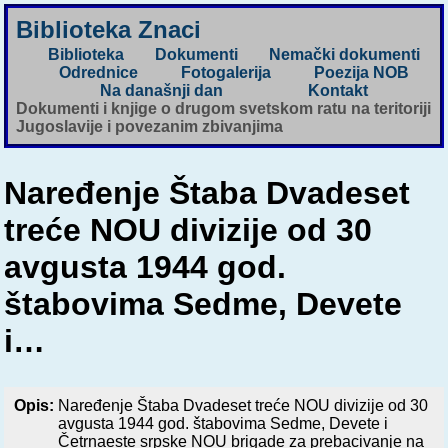
Biblioteka Znaci
Biblioteka
Dokumenti
Nemački dokumenti
Odrednice
Fotogalerija
Poezija NOB
Na današnji dan
Kontakt
Dokumenti i knjige o drugom svetskom ratu na teritoriji
Jugoslavije i povezanim zbivanjima
Naređenje Štaba Dvadeset
treće NOU divizije od 30
avgusta 1944 god.
štabovima Sedme, Devete
i…
Opis:
Naređenje Štaba Dvadeset treće NOU divizije od 30
avgusta 1944 god. štabovima Sedme, Devete i
Četrnaeste srpske NOU brigade za prebacivanje na