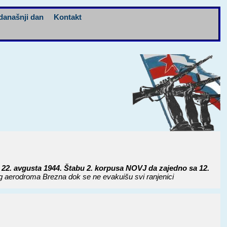
današnji dan
Kontakt
22. avgusta 1944. Štabu 2. korpusa NOVJ da zajedno sa 12.
aerodroma Brezna dok se ne evakuišu svi ranjenici