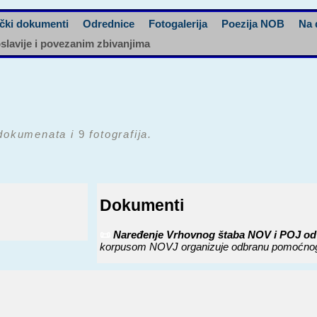
čki dokumenti
Odrednice
Fotogalerija
Poezija NOB
Na 
oslavije i povezanim zbivanjima
okumenata i
9
fotografija.
Dokumenti
📜
Naređenje Vrhovnog štaba NOV i POJ od 
korpusom NOVJ organizuje odbranu pomoćnog 