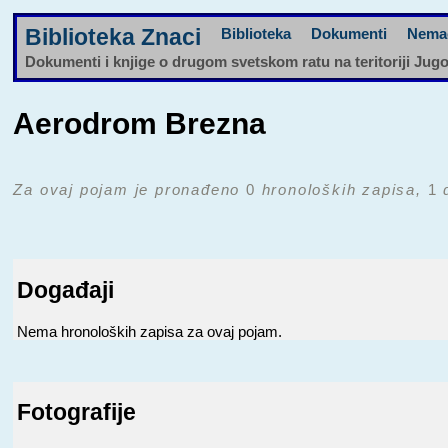
Biblioteka Znaci
Biblioteka
Dokumenti
Nema
Dokumenti i knjige o drugom svetskom ratu na teritoriji Jug
Aerodrom Brezna
Za ovaj pojam je pronađeno
0
hronoloških zapisa,
1
d
Događaji
Nema hronoloških zapisa za ovaj pojam.
Fotografije