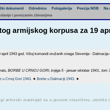
čki dokumenti
Odrednice
Fotogalerija
Poezija NOB
Na 
oslavije i povezanim zbivanjima
og armijskog korpusa za 19 apr
pril 1943 god. Višoj komandi oružanih snaga Slovenija - Dalmacija 
ratu,
BORBE U CRNOJ GORI, knjiga 5 - januar-oktobar 1943.
, tom 
e u Crnoj Gori 1943.
★
Borbe u Dalmaciji 1943.
★
ugi arhivski materijali su u javnom vlasništvu, ukoliko