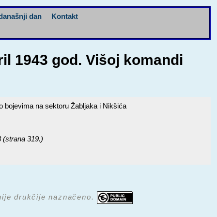
današnji dan
Kontakt
il 1943 god. Višoj komandi
o bojevima na sektoru Žabljaka i Nikšića
3 (strana 319.)
 nije drukčije naznačeno.