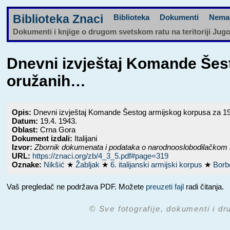
Biblioteka Znaci
Biblioteka
Dokumenti
Nema
Dokumenti i knjige o drugom svetskom ratu na teritoriji Jug
Dnevni izvještaj Komande Šest
oružanih…
Opis:
Dnevni izvještaj Komande Šestog armijskog korpusa za 19 a
Datum:
19.4. 1943.
Oblast:
Crna Gora
Dokument izdali:
Italijani
Izvor:
Zbornik dokumenata i podataka o narodnooslobodilačkom 
URL:
https://znaci.org/zb/4_3_5.pdf#page=319
Oznake:
Nikšić
★
Žabljak
★
6. italijanski armijski korpus
★
Borb
Vaš pregledač ne podržava PDF. Možete
preuzeti fajl
radi čitanja.
© Sve fotografije, dokumenti i dr