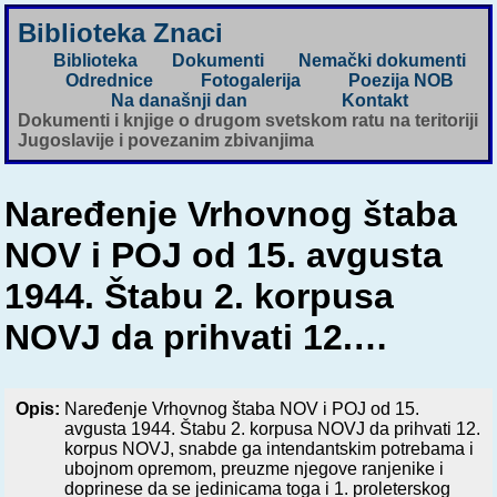
Biblioteka Znaci
Biblioteka
Dokumenti
Nemački dokumenti
Odrednice
Fotogalerija
Poezija NOB
Na današnji dan
Kontakt
Dokumenti i knjige o drugom svetskom ratu na teritoriji
Jugoslavije i povezanim zbivanjima
Naređenje Vrhovnog štaba
NOV i POJ od 15. avgusta
1944. Štabu 2. korpusa
NOVJ da prihvati 12.…
Opis:
Naređenje Vrhovnog štaba NOV i POJ od 15.
avgusta 1944. Štabu 2. korpusa NOVJ da prihvati 12.
korpus NOVJ, snabde ga intendantskim potrebama i
ubojnom opremom, preuzme njegove ranjenike i
doprinese da se jedinicama toga i 1. proleterskog