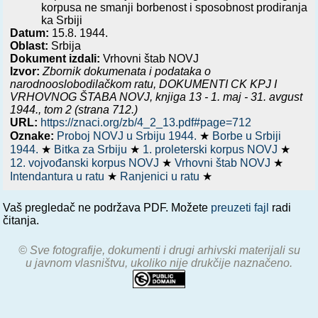
korpusa ne smanji borbenost i sposobnost prodiranja
ka Srbiji
Datum:
15.8. 1944.
Oblast:
Srbija
Dokument izdali:
Vrhovni štab NOVJ
Izvor:
Zbornik dokumenata i podataka o
narodnooslobodilačkom ratu,
DOKUMENTI CK KPJ I
VRHOVNOG ŠTABA NOVJ, knjiga 13 - 1. maj - 31. avgust
1944.
, tom 2 (strana 712.)
URL:
https://znaci.org/zb/4_2_13.pdf#page=712
Oznake:
Proboj NOVJ u Srbiju 1944.
★
Borbe u Srbiji
1944.
★
Bitka za Srbiju
★
1. proleterski korpus NOVJ
★
12. vojvođanski korpus NOVJ
★
Vrhovni štab NOVJ
★
Intendantura u ratu
★
Ranjenici u ratu
★
Vaš pregledač ne podržava PDF. Možete
preuzeti fajl
radi
čitanja.
© Sve fotografije, dokumenti i drugi arhivski materijali su
u javnom vlasništvu, ukoliko nije drukčije naznačeno.