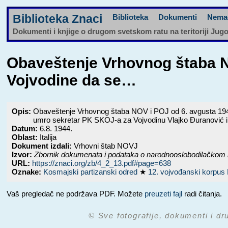
Biblioteka Znaci
Biblioteka
Dokumenti
Nema
Dokumenti i knjige o drugom svetskom ratu na teritoriji Jug
Obaveštenje Vrhovnog štaba N
Vojvodine da se…
Opis:
Obaveštenje Vrhovnog štaba NOV i POJ od 6. avgusta 1944. 
umro sekretar PK SKOJ-a za Vojvodinu Vlajko Đuranović
Datum:
6.8. 1944.
Oblast:
Italija
Dokument izdali:
Vrhovni štab NOVJ
Izvor:
Zbornik dokumenata i podataka o narodnooslobodilačkom 
URL:
https://znaci.org/zb/4_2_13.pdf#page=638
Oznake:
Kosmajski partizanski odred
★
12. vojvođanski korpu
Vaš pregledač ne podržava PDF. Možete
preuzeti fajl
radi čitanja.
© Sve fotografije, dokumenti i dr