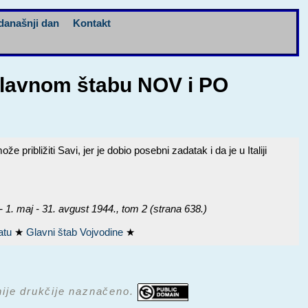
današnji dan
Kontakt
Glavnom štabu NOV i PO
ližiti Savi, jer je dobio posebni zadatak i da je u Italiji
 maj - 31. avgust 1944.
, tom 2 (strana 638.)
ratu
★
Glavni štab Vojvodine
★
 nije drukčije naznačeno.