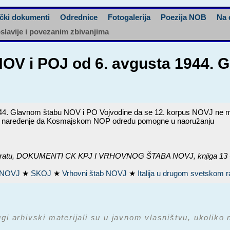
čki dokumenti
Odrednice
Fotogalerija
Poezija NOB
Na 
oslavije i povezanim zbivanjima
OV i POJ od 6. avgusta 1944. 
Glavnom štabu NOV i PO Vojvodine da se 12. korpus NOVJ ne može prib
 i naređenje da Kosmajskom NOP odredu pomogne u naoružanju
ratu,
DOKUMENTI CK KPJ I VRHOVNOG ŠTABA NOVJ, knjiga 13 - 1.
s NOVJ
★
SKOJ
★
Vrhovni štab NOVJ
★
Italija u drugom svetskom 
ugi arhivski materijali su u javnom vlasništvu, ukoliko