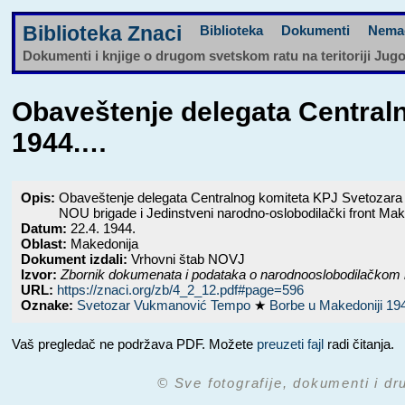
Biblioteka Znaci
Biblioteka
Dokumenti
Nema
Dokumenti i knjige o drugom svetskom ratu na teritoriji Jug
Obaveštenje delegata Central
1944.…
Opis:
Obaveštenje delegata Centralnog komiteta KPJ Svetozara 
NOU brigade i Jedinstveni narodno-oslobodilački front Mak
Datum:
22.4. 1944.
Oblast:
Makedonija
Dokument izdali:
Vrhovni štab NOVJ
Izvor:
Zbornik dokumenata i podataka o narodnooslobodilačkom 
URL:
https://znaci.org/zb/4_2_12.pdf#page=596
Oznake:
Svetozar Vukmanović Tempo
★
Borbe u Makedoniji 19
Vaš pregledač ne podržava PDF. Možete
preuzeti fajl
radi čitanja.
© Sve fotografije, dokumenti i dr