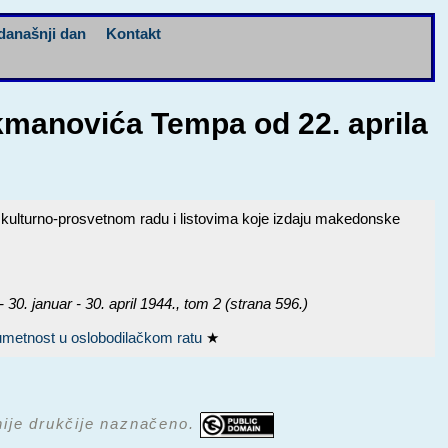
današnji dan
Kontakt
kmanovića Tempa od 22. aprila
ulturno-prosvetnom radu i listovima koje izdaju makedonske
januar - 30. april 1944.
, tom 2 (strana 596.)
 umetnost u oslobodilačkom ratu
★
 nije drukčije naznačeno.