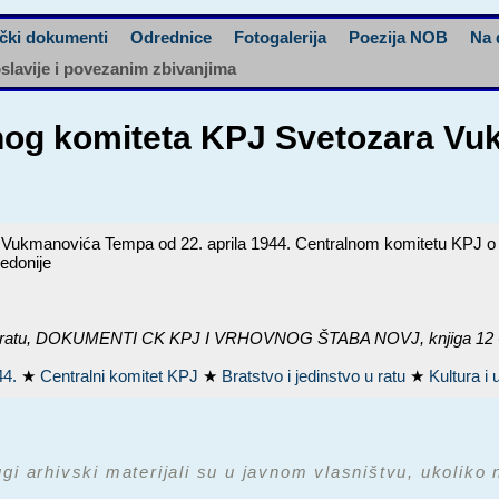
čki dokumenti
Odrednice
Fotogalerija
Poezija NOB
Na 
oslavije i povezanim zbivanjima
nog komiteta KPJ Svetozara Vu
Vukmanovića Tempa od 22. aprila 1944. Centralnom komitetu KPJ o k
edonije
ratu,
DOKUMENTI CK KPJ I VRHOVNOG ŠTABA NOVJ, knjiga 12 - 30. 
44.
★
Centralni komitet KPJ
★
Bratstvo i jedinstvo u ratu
★
Kultura i
ugi arhivski materijali su u javnom vlasništvu, ukoliko