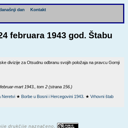
današnji dan
Kontakt
4 februara 1943 god. Štabu
ke divizije za Otsudnu odbranu svojih položaja na pravcu Gornji
bruar-mart 1943.
, tom 2 (strana 156.)
a Neretvi
★
Borbe u Bosni i Hercegovini 1943.
★
Vrhovni štab
 nije drukčije naznačeno.