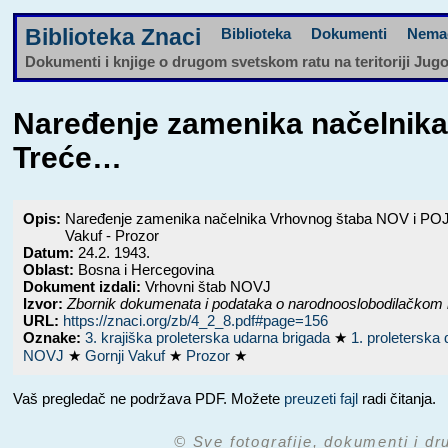
Biblioteka Znaci
Biblioteka
Dokumenti
Nema
Dokumenti i knjige o drugom svetskom ratu na teritoriji Jug
Naređenje zamenika načelnika
Treće…
Opis:
Naređenje zamenika načelnika Vrhovnog štaba NOV i POJ od
Vakuf - Prozor
Datum:
24.2. 1943.
Oblast:
Bosna i Hercegovina
Dokument izdali:
Vrhovni štab NOVJ
Izvor:
Zbornik dokumenata i podataka o narodnooslobodilačkom 
URL:
https://znaci.org/zb/4_2_8.pdf#page=156
Oznake:
3. krajiška proleterska udarna brigada
★
1. proleterska
NOVJ
★
Gornji Vakuf
★
Prozor
★
Vaš pregledač ne podržava PDF. Možete
preuzeti fajl
radi čitanja.
© Sve fotografije, dokumenti i dr