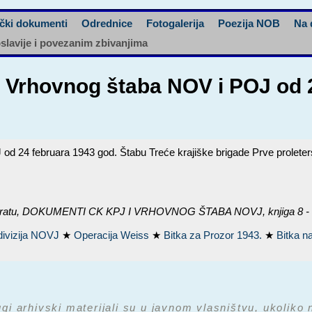
čki dokumenti
Odrednice
Fotogalerija
Poezija NOB
Na 
oslavije i povezanim zbivanjima
 Vrhovnog štaba NOV i POJ od 2
 24 februara 1943 god. Štabu Treće krajiške brigade Prve proleters
ratu,
DOKUMENTI CK KPJ I VRHOVNOG ŠTABA NOVJ, knjiga 8 - fe
 divizija NOVJ
★
Operacija Weiss
★
Bitka za Prozor 1943.
★
Bitka n
ugi arhivski materijali su u javnom vlasništvu, ukoliko