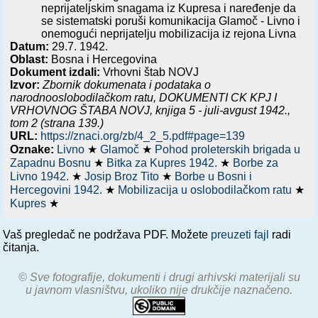
neprijateljskim snagama iz Kupresa i naređenje da
se sistematski poruši komunikacija Glamoč - Livno i
onemogući neprijatelju mobilizacija iz rejona Livna
Datum:
29.7. 1942.
Oblast:
Bosna i Hercegovina
Dokument izdali:
Vrhovni štab NOVJ
Izvor:
Zbornik dokumenata i podataka o
narodnooslobodilačkom ratu,
DOKUMENTI CK KPJ I
VRHOVNOG ŠTABA NOVJ, knjiga 5 - juli-avgust 1942.
,
tom 2 (strana 139.)
URL:
https://znaci.org/zb/4_2_5.pdf#page=139
Oznake:
Livno
★
Glamoč
★
Pohod proleterskih brigada u
Zapadnu Bosnu
★
Bitka za Kupres 1942.
★
Borbe za
Livno 1942.
★
Josip Broz Tito
★
Borbe u Bosni i
Hercegovini 1942.
★
Mobilizacija u oslobodilačkom ratu
★
Kupres
★
Vaš pregledač ne podržava PDF. Možete
preuzeti fajl
radi
čitanja.
© Sve fotografije, dokumenti i drugi arhivski materijali su
u javnom vlasništvu, ukoliko nije drukčije naznačeno.