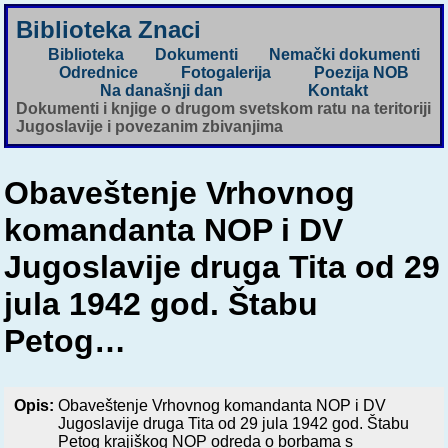
Biblioteka Znaci
Biblioteka
Dokumenti
Nemački dokumenti
Odrednice
Fotogalerija
Poezija NOB
Na današnji dan
Kontakt
Dokumenti i knjige o drugom svetskom ratu na teritoriji
Jugoslavije i povezanim zbivanjima
Obaveštenje Vrhovnog
komandanta NOP i DV
Jugoslavije druga Tita od 29
jula 1942 god. Štabu
Petog…
Opis:
Obaveštenje Vrhovnog komandanta NOP i DV
Jugoslavije druga Tita od 29 jula 1942 god. Štabu
Petog krajiškog NOP odreda o borbama s