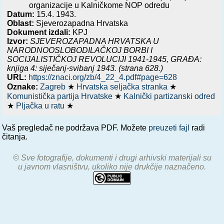
organizacije u Kalničkome NOP odredu
Datum:
15.4. 1943.
Oblast:
Sjeverozapadna Hrvatska
Dokument izdali:
KPJ
Izvor:
SJEVEROZAPADNA HRVATSKA U
NARODNOOSLOBODILAČKOJ BORBI I
SOCIJALISTIČKOJ REVOLUCIJI 1941-1945, GRAĐA:
knjiga 4: siječanj-svibanj 1943.
(strana 628.)
URL:
https://znaci.org/zb/4_22_4.pdf#page=628
Oznake:
Zagreb
★
Hrvatska seljačka stranka
★
Komunistička partija Hrvatske
★
Kalnički partizanski odred
★
Pljačka u ratu
★
Vaš pregledač ne podržava PDF. Možete
preuzeti fajl
radi
čitanja.
© Sve fotografije, dokumenti i drugi arhivski materijali su
u javnom vlasništvu, ukoliko nije drukčije naznačeno.