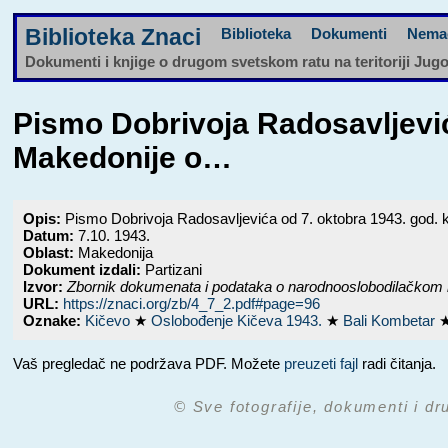
Biblioteka Znaci
Biblioteka
Dokumenti
Nema
Dokumenti i knjige o drugom svetskom ratu na teritoriji Jug
Pismo Dobrivoja Radosavljevi
Makedonije o…
Opis:
Pismo Dobrivoja Radosavljevića od 7. oktobra 1943. god.
Datum:
7.10. 1943.
Oblast:
Makedonija
Dokument izdali:
Partizani
Izvor:
Zbornik dokumenata i podataka o narodnooslobodilačkom 
URL:
https://znaci.org/zb/4_7_2.pdf#page=96
Oznake:
Kičevo
★
Oslobođenje Kičeva 1943.
★
Bali Kombetar
Vaš pregledač ne podržava PDF. Možete
preuzeti fajl
radi čitanja.
© Sve fotografije, dokumenti i dr