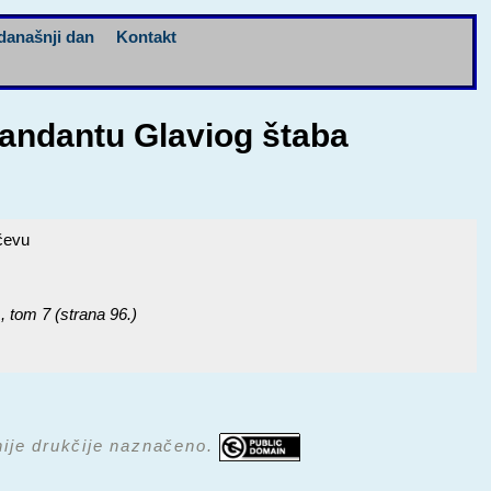
današnji dan
Kontakt
mandantu Glaviog štaba
čevu
.
, tom 7 (strana 96.)
 nije drukčije naznačeno.