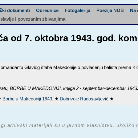
čki dokumenti
Odrednice
Fotogalerija
Poezija NOB
Na 
oslavije i povezanim zbivanjima
ća od 7. oktobra 1943. god. ko
 komandantu Glaviog štaba Makedonije o povlačenju balista prema Ki
ratu,
BORBE U MAKEDONIJI, knjiga 2 - septembar-decembar 1943
★
Borbe u Makedoniji 1943.
★
Dobrivoje Radosavljević
★
ugi arhivski materijali su u javnom vlasništvu, ukoliko