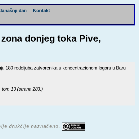
današnji dan
Kontakt
 zona donjeg toka Pive,
anju 180 rodoljuba zatvorenika u koncentracionom logoru u Baru
, tom 13 (strana 283.)
 nije drukčije naznačeno.