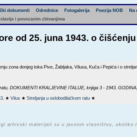
čki dokumenti
Odrednice
Fotogalerija
Poezija NOB
Na 
oslavije i povezanim zbivanjima
re od 25. juna 1943. o čišćenju
nju zona donjeg toka Pive, Žabljaka, Vilusa, Kuča i Pepića i o strelj
ratu,
DOKUMENTI KRALJEVINE ITALIJE, knjiga 3 - 1943. GODINA
43.
★
Vilus
★
Streljanja u oslobodilačkom ratu
★
ugi arhivski materijali su u javnom vlasništvu, ukoliko