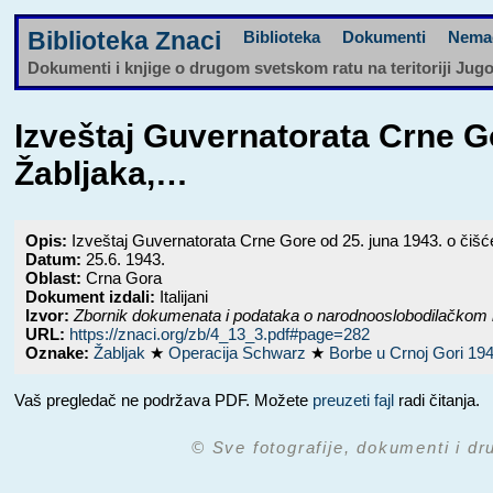
Biblioteka Znaci
Biblioteka
Dokumenti
Nema
Dokumenti i knjige o drugom svetskom ratu na teritoriji Jug
Izveštaj Guvernatorata Crne Go
Žabljaka,…
Opis:
Izveštaj Guvernatorata Crne Gore od 25. juna 1943. o čišće
Datum:
25.6. 1943.
Oblast:
Crna Gora
Dokument izdali:
Italijani
Izvor:
Zbornik dokumenata i podataka o narodnooslobodilačkom 
URL:
https://znaci.org/zb/4_13_3.pdf#page=282
Oznake:
Žabljak
★
Operacija Schwarz
★
Borbe u Crnoj Gori 19
Vaš pregledač ne podržava PDF. Možete
preuzeti fajl
radi čitanja.
© Sve fotografije, dokumenti i dr